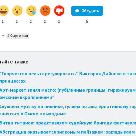
Обсудить
0
0
0
0
0
6
•
#Киргизия
тайте также
"Творчество нельзя регулировать". Виктория Дайнеко о так
принцессах
Арт-маркет занял место: (пуб)личные границы, тиражируем
омскими вкраплениями"
Слушаем музыку на пикнике, гуляем по альтернативному го
заняться в Омске в выходные
Битва титанов: представляем судейскую бригаду фестиваля
Абстракция оказывается знакомым пейзажем: заглядываем 