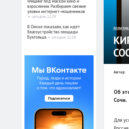
Фишинг под маской кино и
взросления. Разбираем свежие
уловки интернет-мошенников
•
сегодня, 12:29
В Омске показали, как идёт
ПОЛИТИК
благоустройство площади
КИ
Бухгольца
•
сегодня, 11:20
СО
Автор:
Об эт
Сочи.
Для ус
Россия