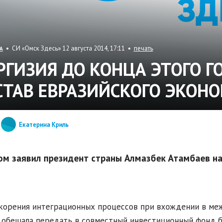
• СИ «Омск Здесь» 12 августа 2014, 17:11 •
печать
А
РГИЗИЯ ДО КОНЦА ЭТОГО Г
СТАВ ЕВРАЗИЙСКОГО ЭКОН
Екатерина Криль
ом заявил президент страны Алмазбек Атамбаев н
корения интеграционных процессов при вхождении в ме
 обещала передать в совместный инвестиционный фонд б