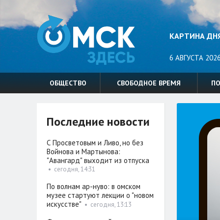
КАРТИНА ДН
6 АВГУСТА 2026
ОБЩЕСТВО
СВОБОДНОЕ ВРЕМЯ
П
Последние новости
С Просветовым и Ливо, но без
Войнова и Мартынова:
"Авангард" выходит из отпуска
•
сегодня, 14:31
По волнам ар-нуво: в омском
музее стартуют лекции о "новом
искусстве"
•
сегодня, 13:13