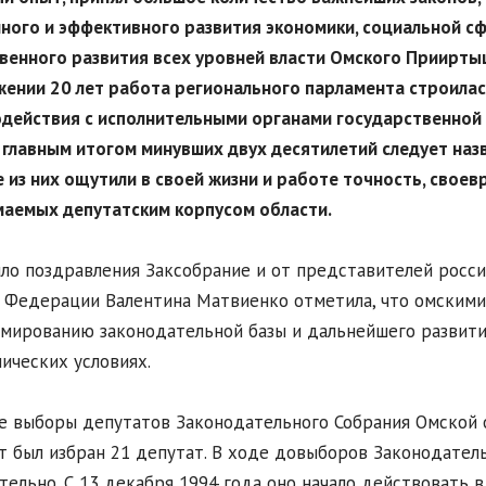
ного и эффективного развития экономики, социальной с
венного развития всех уровней власти Омского Приирты
ении 20 лет работа регионального парламента строилас
действия с исполнительными органами государственной 
главным итогом минувших двух десятилетий следует наз
 из них ощутили в своей жизни и работе точность, свое
аемых депутатским корпусом области.
ло поздравления Заксобрание и от представителей росси
 Федерации Валентина Матвиенко отметила, что омским
мированию законодательной базы и дальнейшего развити
ических условиях.
 выборы депутатов Законодательного Собрания Омской об
т был избран 21 депутат. В ходе довыборов Законодате
тельно. С 13 декабря 1994 года оно начало действовать в