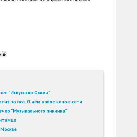
кий
зее "Искусство Омска"
ит за пса. О чём новое кино в сети
вечер "Музыкального пикника"
питомца
 Москве