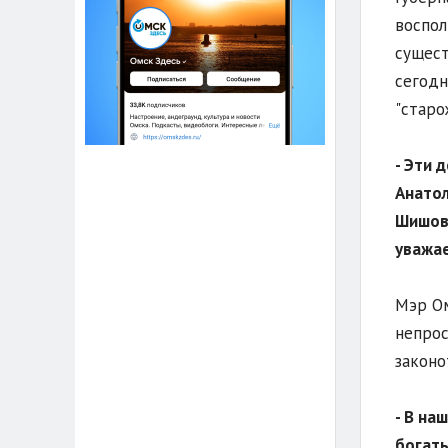
воспол
сущест
сегодн
"старо
- Эти 
Анатол
Шишов.
уважае
Мэр Ом
непрос
законо
- В на
богаты