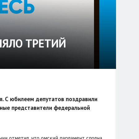
НЯЛО ТРЕТИЙ
я. С юбилеем депутатов поздравили
енные представители федеральной
ии отметил, что омский парламент сполна