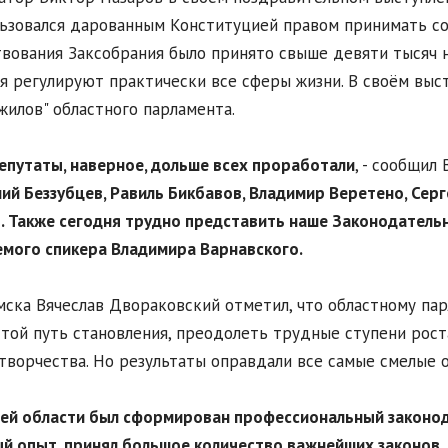
ьзовался дарованным Конституцией правом принимать со
вования Заксобрания было принято свыше девяти тысяч 
я регулируют практически все сферы жизни. В своём выст
жилов" областного парламента.
депутаты, наверное, дольше всех проработали
, - сообщил 
ий Беззубцев, Равиль Бикбавов, Владимир Веретено, Серг
 Также сегодня трудно представить наше Законодательн
мого спикера Владимира Варнавского.
ска Вячеслав Двораковский отметил, что областному пар
той путь становления, преодолеть трудные ступени рост
творчества. Но результаты оправдали все самые смелые 
шей области был сформирован профессиональный законод
й опыт, принял большое количество важнейших законов,