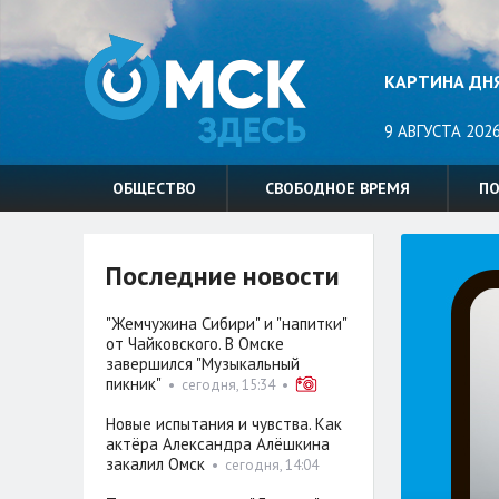
КАРТИНА ДН
9 АВГУСТА 2026
ОБЩЕСТВО
СВОБОДНОЕ ВРЕМЯ
П
Последние новости
"Жемчужина Сибири" и "напитки"
от Чайковского. В Омске
завершился "Музыкальный
пикник"
•
сегодня, 15:34
•
Новые испытания и чувства. Как
актёра Александра Алёшкина
закалил Омск
•
сегодня, 14:04