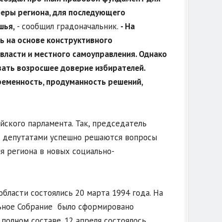
феры региона, для последующего
шья,
- сообщил градоначальник.
- На
ь на основе конструктивного
власти и местного самоуправления. Однако
вать возросшее доверие избирателей.
временность, продуманность решений,
йского парламента. Так, председатель
и депутатами успешно решаются вопросы
я региона в новых социально-
ласти состоялись 20 марта 1994 года. На
льное Собрание было сформировано
 полном составе. 12 апреля состоялось