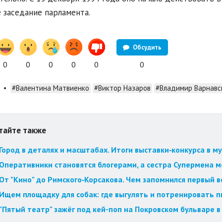
 заседание парламента.
Обсудить
0
0
0
0
0
0
•
#Валентина Матвиенко
#Виктор Назаров
#Владимир Варнавс
тайте также
Город в деталях и масштабах. Итоги выставки‑конкурса в му
Оперативники становятся блогерами, а сестра Супермена мст
От "Кино" до Римского‑Корсакова. Чем запомнился первый 
Ищем площадку для собак: где выгулять и потренировать 
"Пятый театр" зажёг под кей-поп на Покровском бульваре в