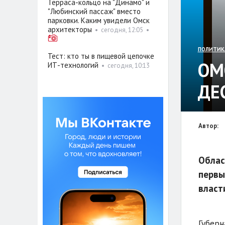
Терраса-кольцо на "Динамо" и
"Любинский пассаж" вместо
парковки. Каким увидели Омск
архитекторы
•
сегодня, 12:05
•
ПОЛИТИК
Тест: кто ты в пищевой цепочке
ОМ
ИТ-технологий
•
сегодня, 10:13
ДЕ
Автор:
Облас
первы
власт
Губерн