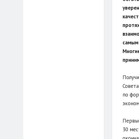
уверен
качест
протяж
взаимо
самым 
Многие
приним
Получи
Совета
по фор
эконом
Первые
30 мес
оконча