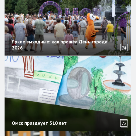
Яркие выходные: как прошёл День города -
2026
74
Омск празднует 310 лет
73