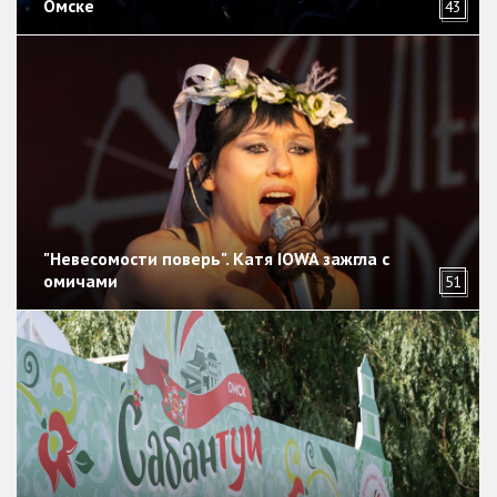
Омске
43
"Невесомости поверь". Катя IOWA зажгла с
омичами
51