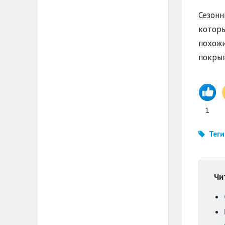
Сезонн
которы
похожи
покрыв
1
Теги
Чи