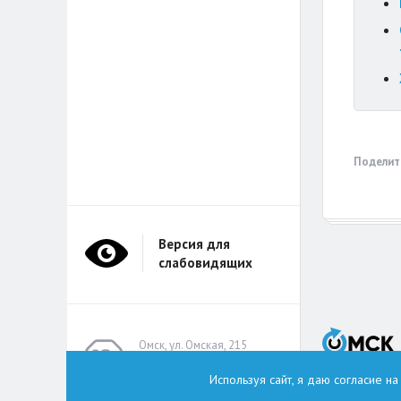
Поделит
Версия для
слабовидящих
Омск, ул. Омская, 215
(помещение А314)
Используя сайт, я даю согласие н
omskzdes@inbox.ru
Тел.: +7 (913) 149 8496