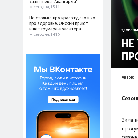
защитника "Авангарда"
•
сегодня, 15:11
Не столько про красоту, сколько
про здоровье. Омский приют
ищет грумера-волонтёра
ЗДОРОВЬ
•
сегодня, 14:16
НЕ
ПР
Автор:
Сезон
Зима н
продук
сезонн