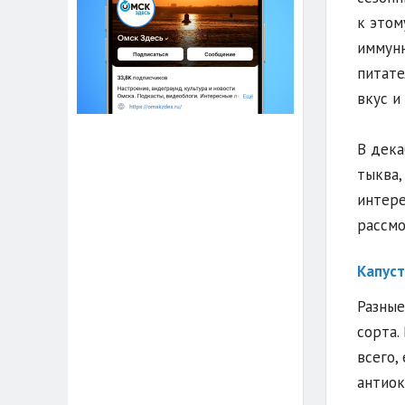
к этом
иммунн
питате
вкус и
В дека
тыква,
интере
рассмо
Капуст
Разные
сорта.
всего,
антиок