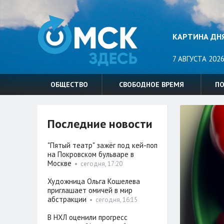
КАРТИНА ДН
7 АВГУСТА 2026
ОБЩЕСТВО
СВОБОДНОЕ ВРЕМЯ
П
Последние новости
"Пятый театр" зажёг под кей-поп
на Покровском бульваре в
Москве
•
сегодня, 17:20
Художница Ольга Кошелева
приглашает омичей в мир
абстракции
•
сегодня, 16:15
В НХЛ оценили прогресс