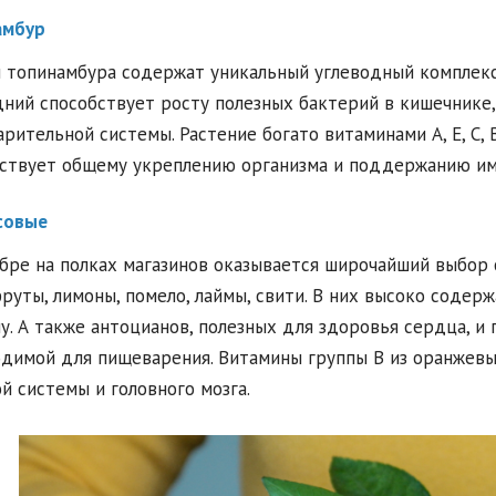
амбур
 топинамбура содержат уникальный углеводный комплекс 
ний способствует росту полезных бактерий в кишечник
рительной системы. Растение богато витаминами A, E, C, B
ствует общему укреплению организма и поддержанию им
совые
бре на полках магазинов оказывается широчайший выбор 
руты, лимоны, помело, лаймы, свити. В них высоко соде
у. А также антоцианов, полезных для здоровья сердца, и 
димой для пищеварения. Витамины группы В из оранжев
й системы и головного мозга.