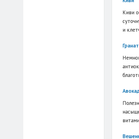
Киви
Киви о
суточн
и клет
Грана
Немног
антиок
благот
Авока
Полезн
насыще
витами
Вешен