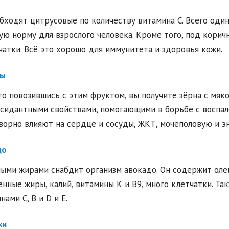
бходят цитрусовые по количеству витамина С. Всего оди
ую норму для взрослого человека. Кроме того, под кори
чатки. Всё это хорошо для иммунитета и здоровья кожи.
ты
о повозившись с этим фруктом, вы получите зёрна с мя
сидантными свойствами, помогающими в борьбе с воспал
ворно влияют на сердце и сосуды, ЖКТ, мочеполовую и 
до
ыми жирами снабдит организм авокадо. Он содержит олеи
нные жиры, калий, витамины К и В9, много клетчатки. Так
нами С, В и D и Е.
ки