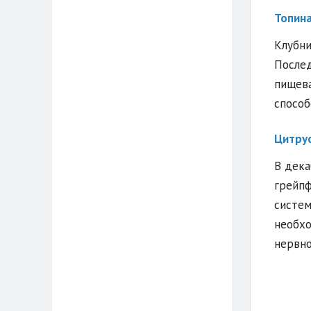
Топин
Клубни
Послед
пищева
способ
Цитру
В дека
грейпф
систем
необхо
нервно