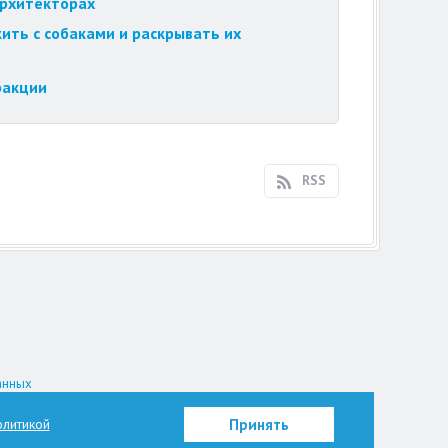
архитекторах
ить с собаками и раскрывать их
ракции
RSS
анных
на.
литикой
Принять