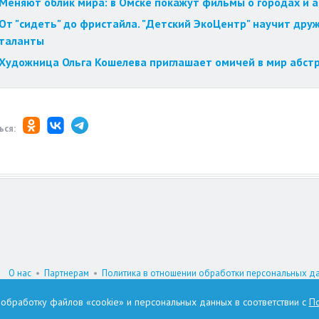
Меняют облик мира: в Омске покажут фильмы о городах и 
От "сидеть" до фристайла. "Детский ЭкоЦентр" научит друж
таланты
Художница Ольга Кошелева приглашает омичей в мир абст
ься:
О нас
•
Партнерам
•
Политика в отношении обработки персональных д
При цитировании материалов гиперссылка на www.omskzdes.ru обязатель
а обработку файлов «cookie» и персональных данных в соответствии с
По
И.о. главного редактора: Астафьева Татьяна Петровна