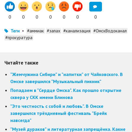
0
0
0
0
0
0
0
Теги
•
#аммиак
#запах
#канализация
#ОмскВодоканал
#прокуратура
Читайте также
"Жемчужина Сибири" и "напитки" от Чайковского. В
Омске завершился "Музыкальный пикник"
Попадаем в "Сердце Омска". Как прошло открытие
сквера у СКК имени Блинова
"Это честность с собой и любовь". В Омске
завершился трёхдневный фестиваль "Брейк
навсегда"
"Музей дураков" и литературная запрещёнка. Какие