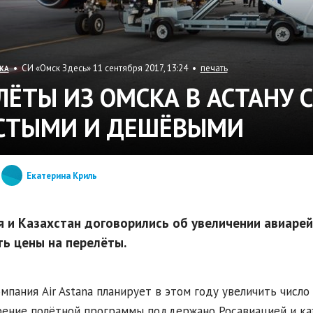
• СИ «Омск Здесь» 11 сентября 2017, 13:24 •
печать
КА
ЛЁТЫ ИЗ ОМСКА В АСТАНУ 
СТЫМИ И ДЕШЁВЫМИ
Екатерина Криль
я и Казахстан договорились об увеличении авиарейс
ть цены на перелёты.
мпания Air Astana планирует в этом году увеличить число
ение полётной программы поддержано Росавиацией и ка