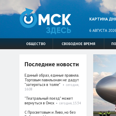
КАРТИНА ДН
6 АВГУСТА 2026
ОБЩЕСТВО
СВОБОДНОЕ ВРЕМЯ
П
Последние новости
Единый образ, единые правила.
Торговым павильонам не дадут
"затеряться в толпе"
•
сегодня,
16:08
"Театральный поезд" может
вернуться в Омск
•
сегодня, 15:34
С Просветовым и Ливо, но без