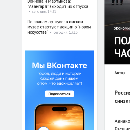
Войнова и Мартынова:
"Авангард" выходит из отпуска
•
сегодня, 14:31
По волнам ар-нуво: в омском
музее стартуют лекции о "новом
ЭКОНОМИ
искусстве"
•
сегодня, 13:13
ПО
ЧА
Автор:
Росси
снизи
Авиако
Расшир