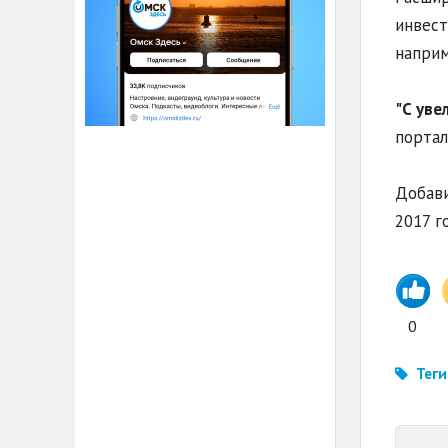
инвест
наприм
"С уве
порта
Добави
2017 г
0
Теги