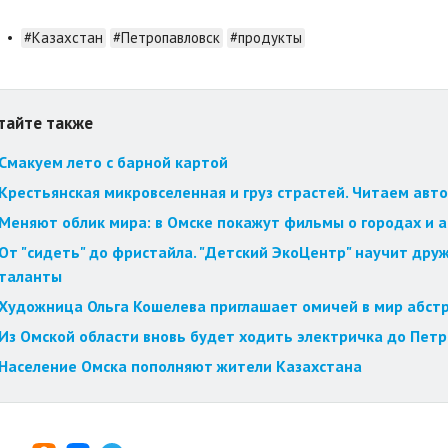
•
#Казахстан
#Петропавловск
#продукты
тайте также
Смакуем лето с барной картой
Крестьянская микровселенная и груз страстей. Читаем авт
Меняют облик мира: в Омске покажут фильмы о городах и 
От "сидеть" до фристайла. "Детский ЭкоЦентр" научит друж
таланты
Художница Ольга Кошелева приглашает омичей в мир абст
Из Омской области вновь будет ходить электричка до Пет
Население Омска пополняют жители Казахстана