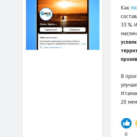
Как
пи
состав
33 %. 
маслич
успели
террит
произв
В прох
улучше
Италию
20 мем
0