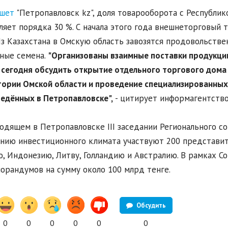
шет
"Петропавловск kz", доля товарооборота с Республик
ляет порядка 30 %. С начала этого года внешнеторговый 
Из Казахстана в Омскую область завозятся продовольств
ные семена.
"Организованы взаимные поставки продукци
 сегодня обсудить открытие отдельного торгового дома
ории Омской области и проведение специализированных
едённых в Петропавловске",
- цитирует информагентство
одящем в Петропавловске III заседании Регионального с
нию инвестиционного климата участвуют 200 представите
, Индонезию, Литву, Голландию и Австралию. В рамках С
орандумов на сумму около 100 млрд тенге.
Обсудить
0
0
0
0
0
0