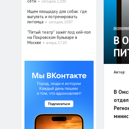
сети
•
сегодня, 12:09
Ищем площадку для собак: где
выгулять и потренировать
питомца
•
сегодня, 10:07
ЭКОНОМИ
"Пятый театр" зажёг под кей-поп
В 
на Покровском бульваре в
Москве
•
вчера, 17:20
ПИ
Автор:
В Омс
отдел
Регио
минис