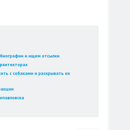
обиографии и ищем отсылки
архитекторах
ить с собаками и раскрывать их
ракции
ропавловска