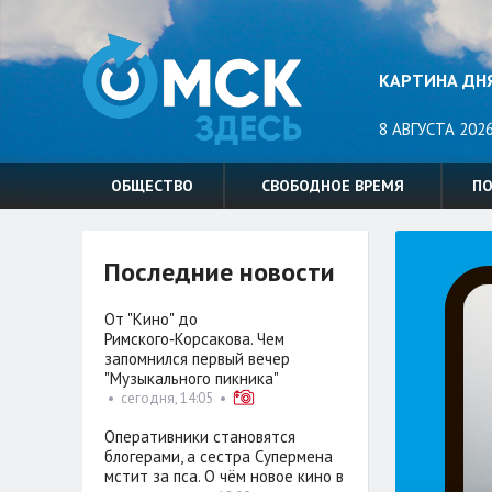
КАРТИНА ДН
8 АВГУСТА 2026
ОБЩЕСТВО
СВОБОДНОЕ ВРЕМЯ
П
Последние новости
От "Кино" до
Римского‑Корсакова. Чем
запомнился первый вечер
"Музыкального пикника"
•
сегодня, 14:05
•
Оперативники становятся
блогерами, а сестра Супермена
мстит за пса. О чём новое кино в