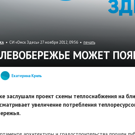
• СИ «Омск Здесь» 27 ноября 2012, 09:56 •
печать
КА
 ЛЕВОБЕРЕЖЬЕ МОЖЕТ ПОЯ
Екатерина Криль
ке заслушали проект схемы теплоснабжения на бл
сматривает увеличение потребления теплоресурсо
ережья.
ртаменте архитектуры и градостроительства прошли пу