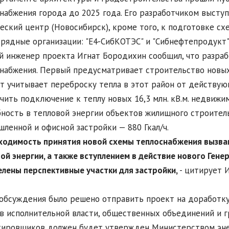
набжения города до 2025 года. Его разработчиком выступ
еский центр (Новосибирск), кроме того, к подготовке с
рядные организации: "Е4-СибКОТЭС" и "Сибнефтепродукт
й инженер проекта Игнат Бородихин сообщил, что разраб
набжения. Первый предусматривает строительство новых
т учитывает переброску тепла в этот район от действую
чить подключение к теплу новых 16,3 млн. кВ.м. недвижи
ность в тепловой энергии объектов жилищного строительс
ленной и офисной застройки — 880 Гкал/ч.
ходимость принятия новой схемы теплоснабжения вызва
ой энергии, а также вступлением в действие нового Гене
лены перспективные участки для застройки,
- цитирует 
.
обсуждения было решено отправить проект на доработку
в исполнительной власти, общественных объединений и г
тировщиков должен будет утвержден Министерством эне