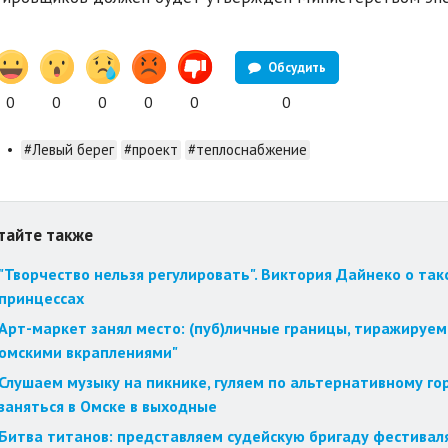
Обсудить
0
0
0
0
0
0
•
#Левый берег
#проект
#теплоснабжение
тайте также
"Творчество нельзя регулировать". Виктория Дайнеко о так
принцессах
Арт-маркет занял место: (пуб)личные границы, тиражируем
омскими вкраплениями"
Слушаем музыку на пикнике, гуляем по альтернативному го
заняться в Омске в выходные
Битва титанов: представляем судейскую бригаду фестиваля