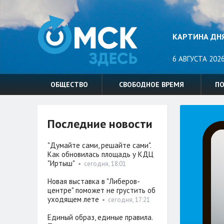
КАРТИНА ДН
6 АВГУСТА 2026
ОБЩЕСТВО
СВОБОДНОЕ ВРЕМЯ
П
Последние новости
"Думайте сами, решайте сами".
Как обновилась площадь у КДЦ
"Иртыш"
•
сегодня, 18:01
Новая выставка в "Либеров-
центре" поможет не грустить об
уходящем лете
•
сегодня, 17:21
Единый образ, единые правила.