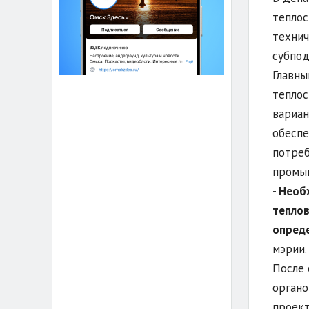
теплос
технич
субпод
Главны
теплос
вариан
обеспе
потреб
промыш
- Необ
теплов
опреде
мэрии
После 
органо
проек