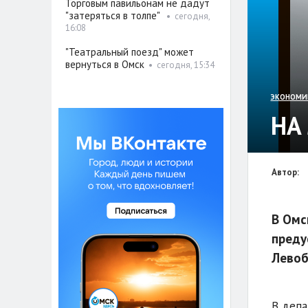
Торговым павильонам не дадут
"затеряться в толпе"
•
сегодня,
16:08
"Театральный поезд" может
вернуться в Омск
•
сегодня, 15:34
ЭКОНОМИ
НА
Автор:
В Омс
преду
Левоб
В депа