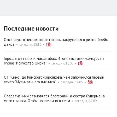
Последние новости
Омск спустя несколько лет вновь закружился в ритме брейк-
данса
•
сегодня, 18:16
•
Город в деталях и масштабах. Итоги выставки‑конкурса в
музее "Искусство Омска"
•
сегодня, 16:05
•
От "Кино" до Римского‑Корсакова. Чем запомнился первый
вечер "Музыкального пикника"
•
сегодня, 14:05
•
Оперативники становятся блогерами, а сестра Супермена
мстит за пса. О чём новое кино в сети
•
сегодня, 12:09