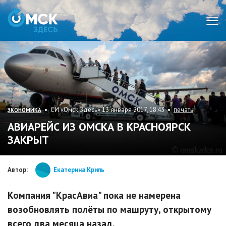
Мен
• СИ «Омск Здесь» 13 января 2017, 18:43 •
печать
ЭКОНОМИКА
АВИАРЕЙС ИЗ ОМСКА В КРАСНОЯРСК
ЗАКРЫТ
Автор:
Екатерина Криль
Компания "КрасАвиа" пока не намерена
возобновлять полёты по машруту, открытому
всего два месяца назад.