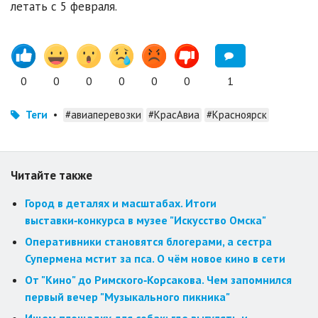
летать с 5 февраля.
0
0
0
0
0
0
1
Теги
•
#авиаперевозки
#КрасАвиа
#Красноярск
Читайте также
Город в деталях и масштабах. Итоги
выставки‑конкурса в музее "Искусство Омска"
Оперативники становятся блогерами, а сестра
Супермена мстит за пса. О чём новое кино в сети
От "Кино" до Римского‑Корсакова. Чем запомнился
первый вечер "Музыкального пикника"
Ищем площадку для собак: где выгулять и