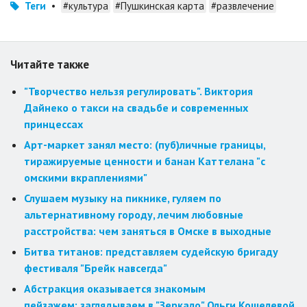
Теги
•
#культура
#Пушкинская карта
#развлечение
Читайте также
"Творчество нельзя регулировать". Виктория
Дайнеко о такси на свадьбе и современных
принцессах
Арт-маркет занял место: (пуб)личные границы,
тиражируемые ценности и банан Каттелана "с
омскими вкраплениями"
Слушаем музыку на пикнике, гуляем по
альтернативному городу, лечим любовные
расстройства: чем заняться в Омске в выходные
Битва титанов: представляем судейскую бригаду
фестиваля "Брейк навсегда"
Абстракция оказывается знакомым
пейзажем: заглядываем в "Зеркало" Ольги Кошелевой