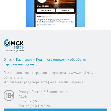
О нас
•
Партнерам
•
Политика в отношении обработки
персональных данных
При цитировании материалов гиперссылка на www.omskzdes.ru
обязательна.
И.о. главного редактора: Астафьева Татьяна Петровна
Омск, ул. Омская, 215 (помещение
А314)
omskzdes@inbox.ru
Тел.: +7 (913) 149 8496