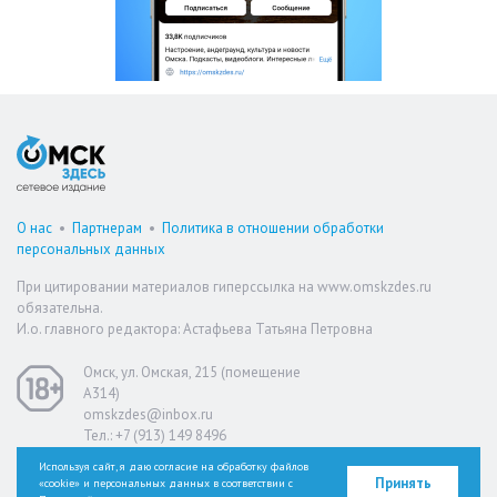
О нас
•
Партнерам
•
Политика в отношении обработки
персональных данных
При цитировании материалов гиперссылка на www.omskzdes.ru
обязательна.
И.о. главного редактора: Астафьева Татьяна Петровна
Омск, ул. Омская, 215 (помещение
А314)
omskzdes@inbox.ru
Тел.: +7 (913) 149 8496
Используя сайт, я даю согласие на обработку файлов
Принять
«cookie» и персональных данных в соответствии с
Версия для слабовидящих