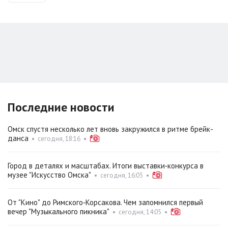
Последние новости
Омск спустя несколько лет вновь закружился в ритме брейк-
данса
•
сегодня, 18:16
•
Город в деталях и масштабах. Итоги выставки‑конкурса в
музее "Искусство Омска"
•
сегодня, 16:05
•
От "Кино" до Римского‑Корсакова. Чем запомнился первый
вечер "Музыкального пикника"
•
сегодня, 14:05
•