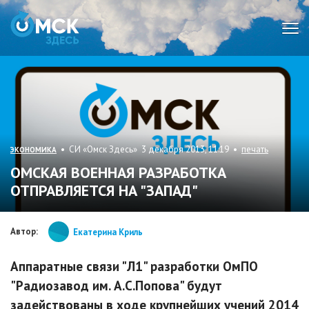
Мен
• СИ «Омск Здесь» 3 декабря 2013, 11:19 •
печать
ЭКОНОМИКА
ОМСКАЯ ВОЕННАЯ РАЗРАБОТКА
ОТПРАВЛЯЕТСЯ НА "ЗАПАД"
Автор:
Екатерина Криль
Аппаратные связи "Л1" разработки ОмПО
"Радиозавод им. А.С.Попова" будут
задействованы в ходе крупнейших учений 2014