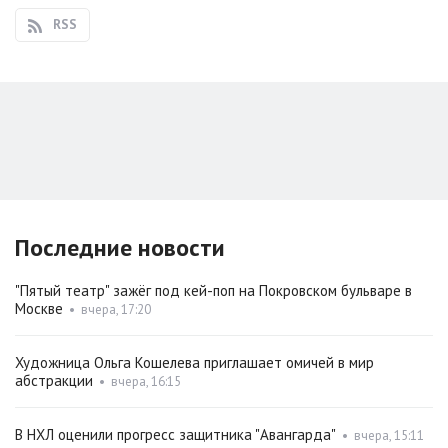
RSS
Последние новости
"Пятый театр" зажёг под кей-поп на Покровском бульваре в
Москве
•
вчера, 17:20
Художница Ольга Кошелева приглашает омичей в мир
абстракции
•
вчера, 16:15
В НХЛ оценили прогресс защитника "Авангарда"
•
вчера, 15:11