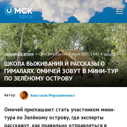
Мен
• СИ «Омск Здесь» 3 июня 2026, 14:42 •
печать
СВОБОДНОЕ ВРЕМЯ
ШКОЛА ВЫЖИВАНИЯ И РАССКАЗЫ О
ГИМАЛАЯХ. ОМИЧЕЙ ЗОВУТ В МИНИ-ТУР
ПО ЗЕЛЁНОМУ ОСТРОВУ
Автор:
Анастасия Мирошниченко
Омичей приглашают стать участником мини-
тура по Зелёному острову, где эксперты
расскажут, как правильно отправляться в