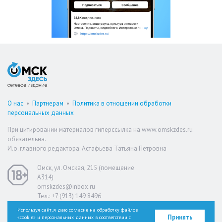
О нас
•
Партнерам
•
Политика в отношении обработки
персональных данных
При цитировании материалов гиперссылка на www.omskzdes.ru
обязательна.
И.о. главного редактора: Астафьева Татьяна Петровна
Омск, ул. Омская, 215 (помещение
А314)
omskzdes@inbox.ru
Тел.: +7 (913) 149 8496
Используя сайт, я даю согласие на обработку файлов
Принять
«cookie» и персональных данных в соответствии с
Версия для слабовидящих