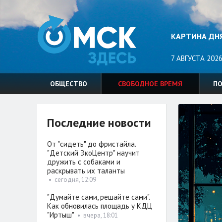
КАРТИНА ДН
7 АВГУСТА 2026
ОБЩЕСТВО
СВОБОДНОЕ ВРЕМЯ
П
Последние новости
От "сидеть" до фристайла.
"Детский ЭкоЦентр" научит
дружить с собаками и
раскрывать их таланты
•
сегодня, 12:09
"Думайте сами, решайте сами".
Как обновилась площадь у КДЦ
"Иртыш"
•
вчера, 18:01