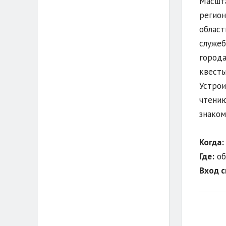
Масшта
регион
област
служеб
города
квесты
Устрои
чтению
знаком
Когда:
Где:
об
Вход 