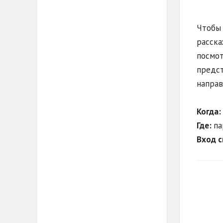
Чтобы 
расска
посмот
предст
направ
Когда:
Где:
па
Вход 