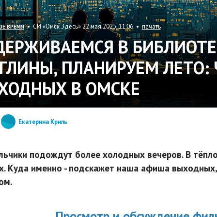
• СИ «Омск Здесь» 22 мая 2025, 11:06 •
печать
ОЕ ВРЕМЯ
ДЕРЖИВАЕМСЯ В БИБЛИОТЕ
 ГЛИНЫ, ПЛАНИРУЕМ ЛЕТО:
ХОДНЫХ В ОМСКЕ
Екатерина Криль
льчики подождут более холодных вечеров. В тёпл
х. Куда именно - подскажет наша афиша выходных,
ом.
Просмотр и обсуждение филь