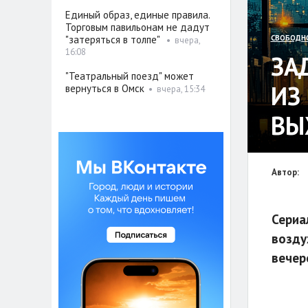
Единый образ, единые правила.
Торговым павильонам не дадут
"затеряться в толпе"
СВОБОДН
•
вчера,
16:08
ЗА
"Театральный поезд" может
ИЗ
вернуться в Омск
•
вчера, 15:34
ВЫ
Автор:
Сериа
возду
вечер