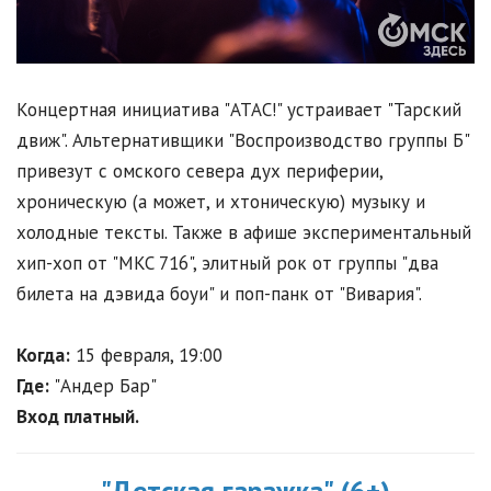
Концертная инициатива "АТАС!" устраивает "Тарский
движ". Альтернативщики "Воспроизводство группы Б"
привезут с омского севера дух периферии,
хроническую (а может, и хтоническую) музыку и
холодные тексты. Также в афише экспериментальный
хип-хоп от "MKC 716", элитный рок от группы "два
билета на дэвида боуи" и поп-панк от "Вивария".
Когда:
15 февраля, 19:00
Где:
"Андер Бар"
Вход платный.
"Детская гаражка" (6+)