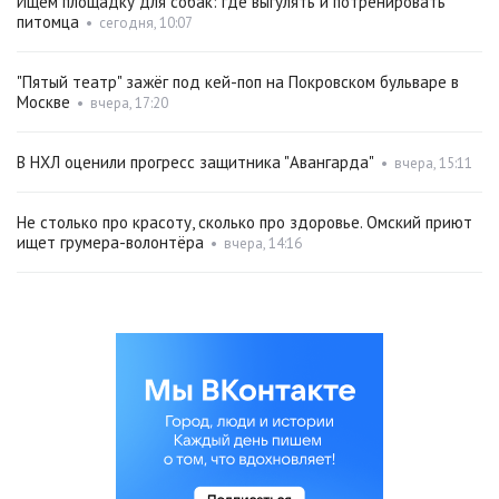
Ищем площадку для собак: где выгулять и потренировать
питомца
•
сегодня, 10:07
"Пятый театр" зажёг под кей-поп на Покровском бульваре в
Москве
•
вчера, 17:20
В НХЛ оценили прогресс защитника "Авангарда"
•
вчера, 15:11
Не столько про красоту, сколько про здоровье. Омский приют
ищет грумера-волонтёра
•
вчера, 14:16