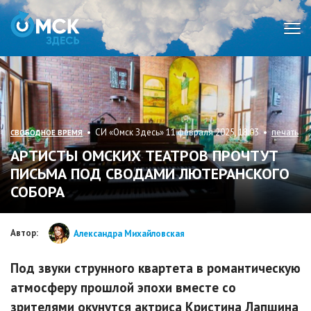
Мен
• СИ «Омск Здесь» 11 февраля 2025, 18:03 •
печать
СВОБОДНОЕ ВРЕМЯ
АРТИСТЫ ОМСКИХ ТЕАТРОВ ПРОЧТУТ
ПИСЬМА ПОД СВОДАМИ ЛЮТЕРАНСКОГО
СОБОРА
Автор:
Александра Михайловская
Под звуки струнного квартета в романтическую
атмосферу прошлой эпохи вместе со
зрителями окунутся актриса Кристина Лапшина