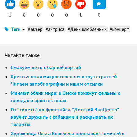
1
0
0
0
0
1
0
Теги
•
#актер
#актриса
#День влюбленных
#концерт
Читайте также
Смакуем лето с барной картой
Крестьянская микровселенная и груз страстей.
Читаем автобиографии и ищем отсылки
Меняют облик мира: в Омске покажут фильмы о
городах и архитекторах
От "сидеть" до фристайла. "Детский ЭкоЦентр"
научит дружить с собаками и раскрывать их
таланты
Художница Ольга Кошелева приглашает омичей в