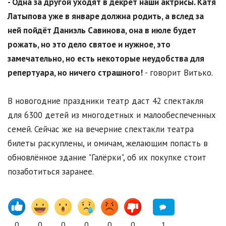
- Одна за другой уходят в декрет наши актрисы. Катя
Латыпова уже в январе должна родить, а вслед за
ней пойдёт Даниэль Савинова, она в июле будет
рожать, но это дело святое и нужное, это
замечательно, но есть некоторые неудобства для
репертуара, но ничего страшного!
- говорит Витько.
В новогодние праздники театр даст 42 спектакля
для 6300 детей из многодетных и малообеспеченных
семей. Сейчас же на вечерние спектакли театра
билеты раскуплены, и омичам, желающим попасть в
обновлённое здание "Галёрки", об их покупке стоит
позаботиться заранее.
0
0
0
0
0
0
1