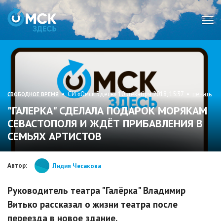
Мен
• СИ «Омск Здесь» 10 декабря 2018, 15:37 •
печать
СВОБОДНОЕ ВРЕМЯ
"ГАЛЕРКА" СДЕЛАЛА ПОДАРОК МОРЯКАМ
СЕВАСТОПОЛЯ И ЖДЁТ ПРИБАВЛЕНИЯ В
СЕМЬЯХ АРТИСТОВ
Автор:
Лидия Чесакова
Руководитель театра "Галёрка" Владимир
Витько рассказал о жизни театра после
переезда в новое здание.