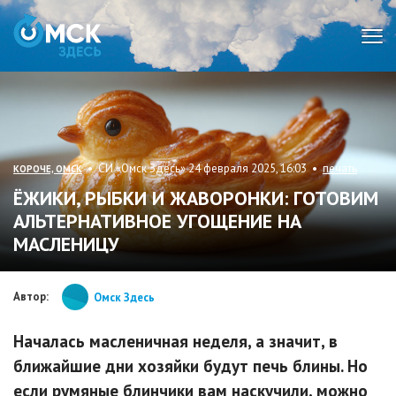
Мен
• СИ «Омск Здесь» 24 февраля 2025, 16:03 •
печать
КОРОЧЕ, ОМСК
ЁЖИКИ, РЫБКИ И ЖАВОРОНКИ: ГОТОВИМ
АЛЬТЕРНАТИВНОЕ УГОЩЕНИЕ НА
МАСЛЕНИЦУ
Автор:
Омск Здесь
Началась масленичная неделя, а значит, в
ближайшие дни хозяйки будут печь блины. Но
если румяные блинчики вам наскучили, можно