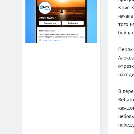
Крис Х
начала
того н
бой в 
Первые
Алекса
отрезк
находи
В пере
Bellat
каждой
неболь
победу