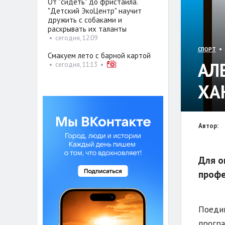
От "сидеть" до фристайла.
"Детский ЭкоЦентр" научит
дружить с собаками и
раскрывать их таланты
•
сегодня, 12:09
• 
СПОРТ
Смакуем лето с барной картой
АЛ
•
сегодня, 11:13
•
ХА
Автор:
Для о
профе
Поедин
програ