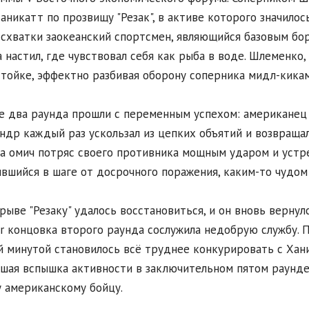
аникатт по прозвищу "Резак", в активе которого значилос
 схватки заокеанский спортсмен, являющийся базовым бор
а настил, где чувствовал себя как рыба в воде. Шлеменко
стойке, эффектно разбивая оборону соперника мидл-кика
 два раунда прошли с переменным успехом: американец 
ндр каждый раз ускользал из цепких объятий и возвращал
а омич потряс своего противника мощным ударом и устре
вшийся в шаге от досрочного поражения, каким-то чудом 
рыве "Резаку" удалось восстановиться, и он вновь вернулс
or концовка второго раунда сослужила недобрую службу. 
 минутой становилось всё труднее конкурировать с Хан
шая вспышка активности в заключительном пятом раунде.
 американскому бойцу.