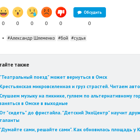
Обсудить
0
0
0
0
0
0
•
#Александр Шлеменко
#бой
#судья
тайте также
"Театральный поезд" может вернуться в Омск
Крестьянская микровселенная и груз страстей. Читаем авт
Слушаем музыку на пикнике, гуляем по альтернативному го
заняться в Омске в выходные
От "сидеть" до фристайла. "Детский ЭкоЦентр" научит друж
таланты
"Думайте сами, решайте сами". Как обновилась площадь у