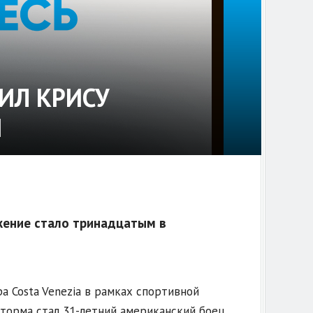
ИЛ КРИСУ
Й
жение стало тринадцатым в
а Costa Venezia в рамках спортивной
торма стал 31-летний американский боец