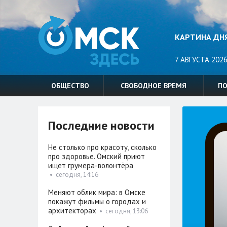
КАРТИНА ДН
7 АВГУСТА 2026
ОБЩЕСТВО
СВОБОДНОЕ ВРЕМЯ
П
Последние новости
Не столько про красоту, сколько
про здоровье. Омский приют
ищет грумера-волонтёра
•
сегодня, 14:16
Меняют облик мира: в Омске
покажут фильмы о городах и
архитекторах
•
сегодня, 13:06