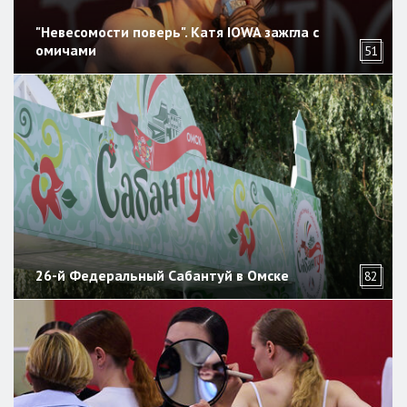
"Невесомости поверь". Катя IOWA зажгла с
омичами
51
26-й Федеральный Сабантуй в Омске
82