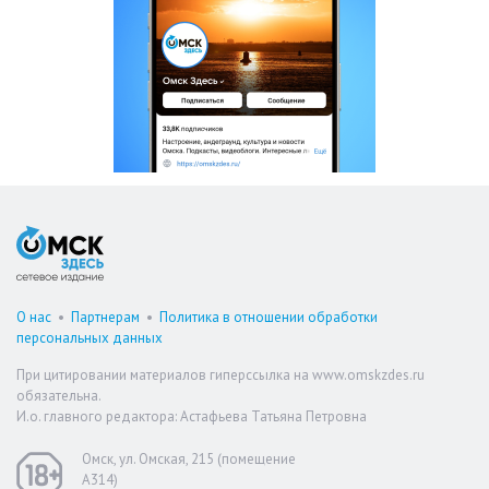
О нас
•
Партнерам
•
Политика в отношении обработки
персональных данных
При цитировании материалов гиперссылка на www.omskzdes.ru
обязательна.
И.о. главного редактора: Астафьева Татьяна Петровна
Омск, ул. Омская, 215 (помещение
А314)