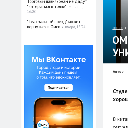
Торговым павильонам не дадут
"затеряться в толпе"
•
вчера,
16:08
"Театральный поезд" может
вернуться в Омск
•
вчера, 15:34
• 
СПОРТ
ОМ
УН
Автор:
Студе
хорош
В кита
секунд