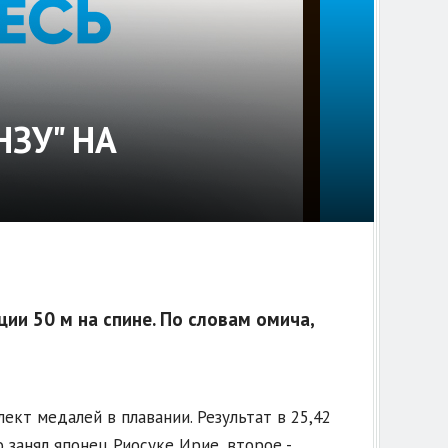
ЗУ" НА
ии 50 м на спине. По словам омича,
ект медалей в плавании. Результат в 25,42
занял японец Риосуке Ирие, второе -