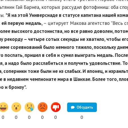
ьтянин Гай Барнеа, которых рассудил фотофиниш: оба спо
ды.
"Я на этой Универсиаде в статусе капитана нашей ком
 ей первую медаль,
– цитирует Макова агентство "Весь сп
олее высокого достоинства, но все равно доволен, потом
у рекорду – четыре сотых секунды не хватило, чтобы его
мме соревнований было немного тяжело, поскольку днем 
о поспать, пришел в себя и сумел выиграть медаль. Посл
я, а надо было расслабиться и получить удовольствие. То
, соперники тоже были не из слабых. И японец, и израиль
е в недавнем чемпионате мира в Шанхае. Более того, пло
о и бронзу".
Обсудить
0
0
0
0
0
0