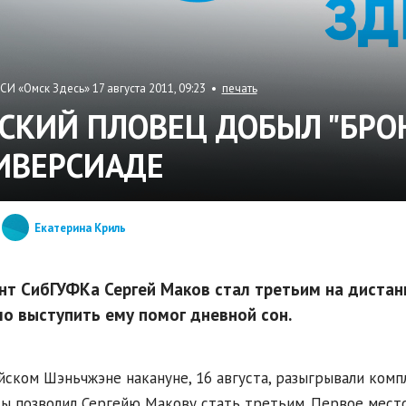
СИ «Омск Здесь» 17 августа 2011, 09:23 •
печать
СКИЙ ПЛОВЕЦ ДОБЫЛ "БРОН
ИВЕРСИАДЕ
Екатерина Криль
нт СибГУФКа Сергей Маков стал третьим на дистанц
о выступить ему помог дневной сон.
йском Шэньчжэне накануне, 16 августа, разыгрывали компл
ы позволил Сергейю Макову стать третьим. Первое место 