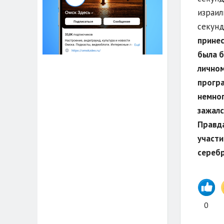
израил
секун
принес
была б
личном
програ
немног
зажалс
Правда
участи
серебр
0