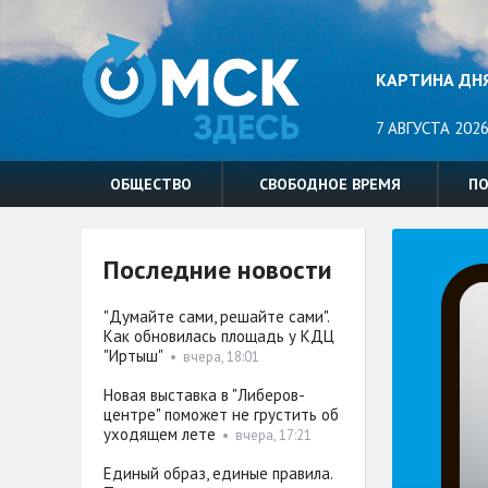
КАРТИНА ДН
7 АВГУСТА 2026
ОБЩЕСТВО
СВОБОДНОЕ ВРЕМЯ
П
Последние новости
"Думайте сами, решайте сами".
Как обновилась площадь у КДЦ
"Иртыш"
•
вчера, 18:01
Новая выставка в "Либеров-
центре" поможет не грустить об
уходящем лете
•
вчера, 17:21
Единый образ, единые правила.