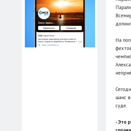
Парали
Всемир
допинг
На поп
фехтов
чемпио
Алекса
неприя
Сегодн
шанс в
суде.
- Это 
справе