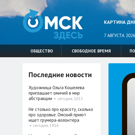
КАРТИНА ДН
7 АВГУСТА 2026
ОБЩЕСТВО
СВОБОДНОЕ ВРЕМЯ
П
Последние новости
Художница Ольга Кошелева
приглашает омичей в мир
абстракции
•
сегодня, 16:15
Не столько про красоту, сколько
про здоровье. Омский приют
ищет грумера-волонтёра
•
сегодня, 14:16