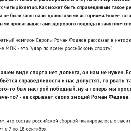
х четырёхлетия. Как может быть справедливым такое р
а не были запятнаны допинговыми историями. Более тог
ыми пропагандистами здорового подхода к занятиям сп
атный чемпион Европы Роман Федяев рассказал в инте
е МПК - это "удар по всему российскому спорту".
нашем виде спорта нет допинга, он нам не нужен. 
бьётся справедливости и нас допустят, то рвать т
ого-то был настрой победный, ну а теперь мы прост
аче-то? - не скрывает своих эмоций Роман Федяев.
м, что состав российской сборной планировалось огласит
т с 7 по 18 сентября.