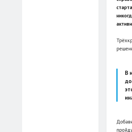
старта
никогд
активн
Трёхкр
решени
В 
до
эт
ин
Добави
пройду