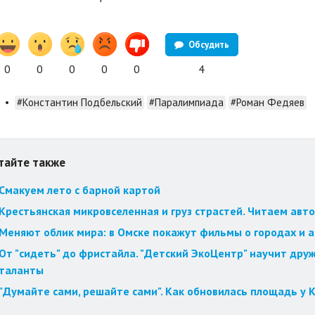
Обсудить
0
0
0
0
0
4
•
#Константин Подбельский
#Паралимпиада
#Роман Федяев
тайте также
Смакуем лето с барной картой
Крестьянская микровселенная и груз страстей. Читаем авт
Меняют облик мира: в Омске покажут фильмы о городах и 
От "сидеть" до фристайла. "Детский ЭкоЦентр" научит друж
таланты
"Думайте сами, решайте сами". Как обновилась площадь у