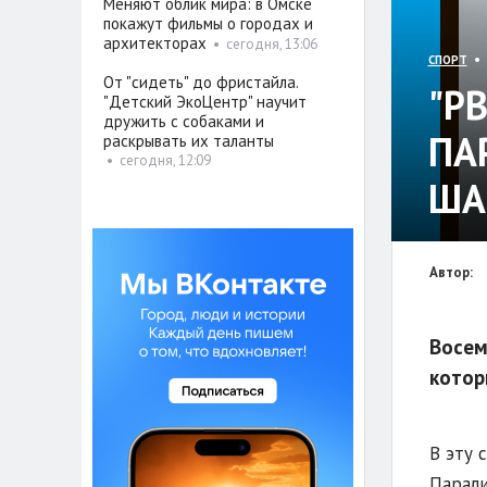
Меняют облик мира: в Омске
покажут фильмы о городах и
архитекторах
•
сегодня, 13:06
• 
СПОРТ
От "сидеть" до фристайла.
"Р
"Детский ЭкоЦентр" научит
дружить с собаками и
ПА
раскрывать их таланты
•
сегодня, 12:09
ША
Автор:
Восем
котор
В эту 
Парали