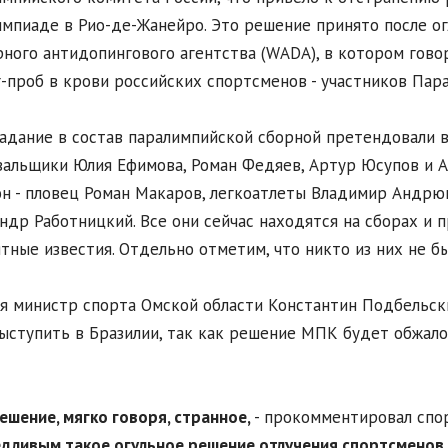
мпиаде в Рио-де-Жанейро. Это решение принято после о
ного антидопингового агентства (WADA), в котором гов
-проб в крови российских спортсменов - участников Пара
адание в состав паралимпийской сборной претендовали 
альщики Юлия Ефимова, Роман Федяев, Артур Юсупов и А
н - пловец Роман Макаров, легкоатлеты Владимир Андрю
ндр Работницкий. Все они сейчас находятся на сборах и 
тные известия. Отдельно отметим, что никто из них не бы
я министр спорта Омской области Константин Подбельски
ыступить в Бразилии, так как решение МПК будет обжал
решение, мягко говоря, странное,
- прокомментировал спо
дливым такое огульное решение отлучения спортсменов 