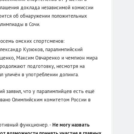
глашения доклада независимой комиссии
орится об обнаружении положительных
лимпиады в Сочи.
восемь омских спортсменов:
лександр Кузюков, паралимпийский
щенко, Максим Овчаренко и чемпион мира
продолжают подготовку, несмотря на
л уличён в употреблении допинга.
й заявил, что у паралимпийцев есть ещё
овано Олимпийским комитетом России в
ртивный функционер. -
Не могу назвать
от возможности принять участие в главных