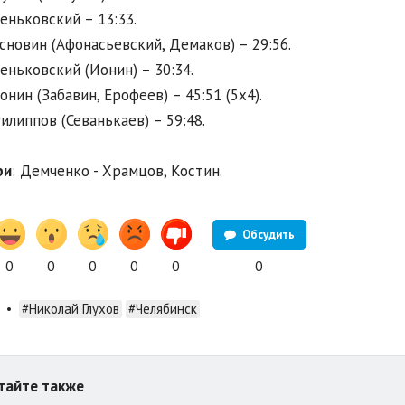
Пеньковский – 13:33.
Основин (Афонасьевский, Демаков) – 29:56.
Пеньковский (Ионин) – 30:34.
онин (Забавин, Ерофеев) – 45:51 (5x4).
Филиппов (Севанькаев) – 59:48.
ри
: Демченко - Храмцов, Костин.
Обсудить
0
0
0
0
0
0
•
#Николай Глухов
#Челябинск
тайте также