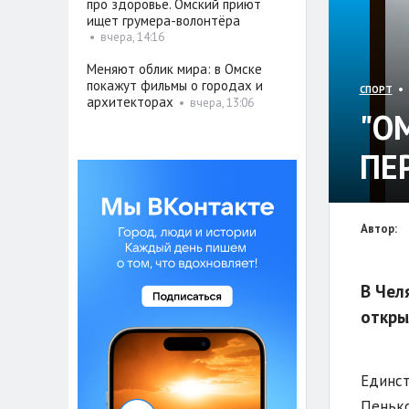
про здоровье. Омский приют
ищет грумера-волонтёра
•
вчера, 14:16
Меняют облик мира: в Омске
покажут фильмы о городах и
• 
СПОРТ
архитекторах
•
вчера, 13:06
"О
ПЕ
Автор:
В Чел
откры
Единст
Пенько