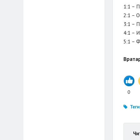
1:1 – 
2:1 – 
3:1 – 
4:1 – И
5:1 – 
Врата
0
Теги
Чи