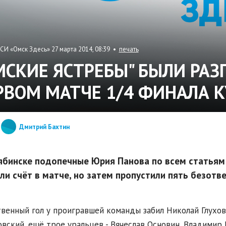
СИ «Омск Здесь» 27 марта 2014, 08:39 •
печать
МСКИЕ ЯСТРЕБЫ" БЫЛИ РАЗ
РВОМ МАТЧЕ 1/4 ФИНАЛА 
Дмитрий Бахтин
ябинске подопечные Юрия Панова по всем статьям
ли счёт в матче, но затем пропустили пять безотв
венный гол у проигравшей команды забил Николай Глухов.
вский, ещё трое уральцев - Вячеслав Основин, Владимир 