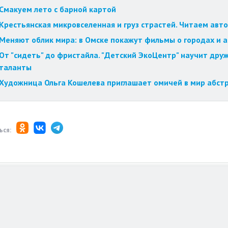
Смакуем лето с барной картой
Крестьянская микровселенная и груз страстей. Читаем авт
Меняют облик мира: в Омске покажут фильмы о городах и 
От "сидеть" до фристайла. "Детский ЭкоЦентр" научит друж
таланты
Художница Ольга Кошелева приглашает омичей в мир абст
ься: