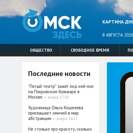
КАРТИНА ДН
8 АВГУСТА 2026
ОБЩЕСТВО
СВОБОДНОЕ ВРЕМЯ
П
Последние новости
"Пятый театр" зажёг под кей-поп
на Покровском бульваре в
Москве
•
вчера, 17:20
Художница Ольга Кошелева
приглашает омичей в мир
абстракции
•
вчера, 16:15
Не столько про красоту, сколько