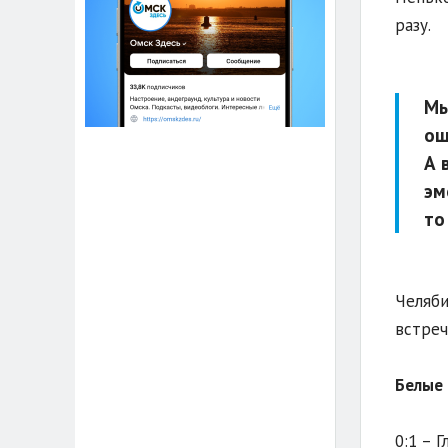
разу.
Мы
ош
А 
эм
то
Челяби
встреч
Белые 
0:1 – Г