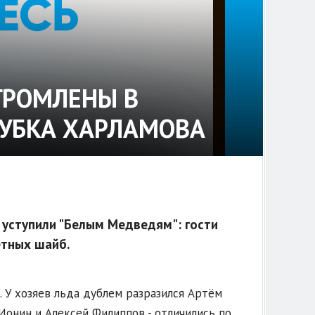
ГРОМЛЕНЫ В
КУБКА ХАРЛАМОВА
 уступили "Белым Медведям": гости
етных шайб.
 У хозяев льда дублем разразился Артём
Ионин и Алексей Филиппов - отличились по