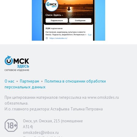
О нас
•
Партнерам
•
Политика в отношении обработки
персональных данных
При цитировании материалов гиперссылка на www.omskzdes.ru
обязательна.
И.о. главного редактора: Астафьева Татьяна Петровна
Омск, ул. Омская, 215 (помещение
А314)
omskzdes@inbox.ru