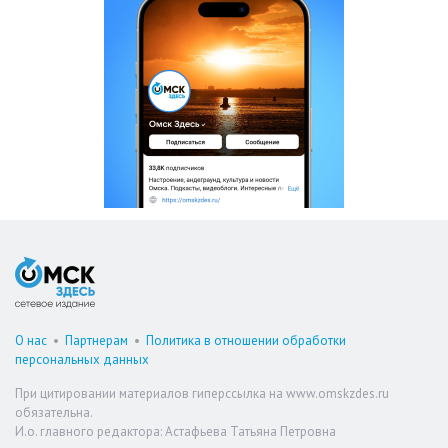
О нас
•
Партнерам
•
Политика в отношении обработки
персональных данных
При цитировании материалов гиперссылка на www.omskzdes.ru
обязательна.
И.о. главного редактора: Астафьева Татьяна Петровна