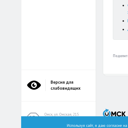
Поделит
Версия для
слабовидящих
Омск, ул. Омская, 215
(помещение А314)
Используя сайт, я даю согласие н
omskzdes@inbox.ru