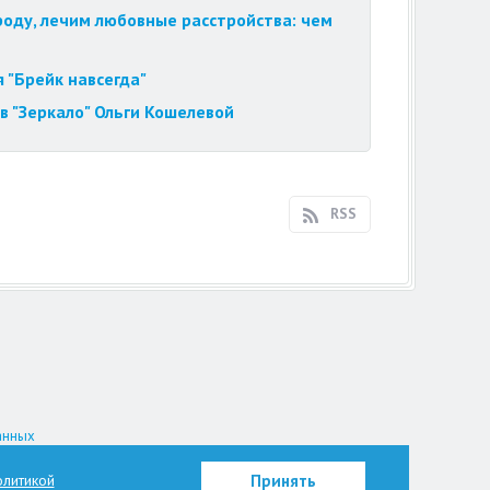
роду, лечим любовные расстройства: чем
 "Брейк навсегда"
в "Зеркало" Ольги Кошелевой
RSS
анных
на.
литикой
Принять