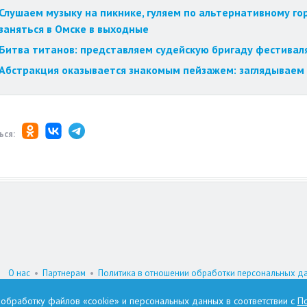
Слушаем музыку на пикнике, гуляем по альтернативному го
заняться в Омске в выходные
Битва титанов: представляем судейскую бригаду фестиваля
Абстракция оказывается знакомым пейзажем: заглядываем 
ься:
О нас
•
Партнерам
•
Политика в отношении обработки персональных д
При цитировании материалов гиперссылка на www.omskzdes.ru обязатель
а обработку файлов «cookie» и персональных данных в соответствии с
По