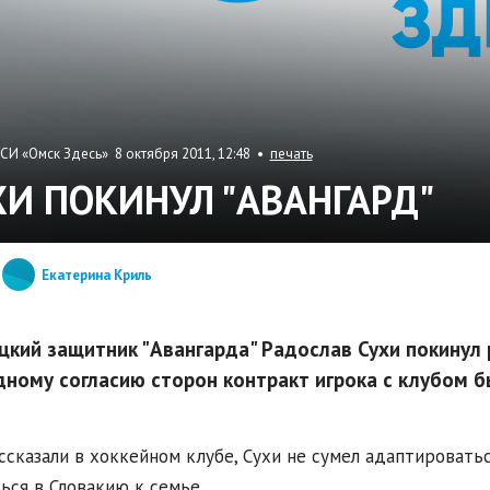
СИ «Омск Здесь» 8 октября 2011, 12:48 •
печать
ХИ ПОКИНУЛ "АВАНГАРД"
Екатерина Криль
цкий защитник "Авангарда" Радослав Сухи покинул
ному согласию сторон контракт игрока с клубом б
ссказали в хоккейном клубе, Сухи не сумел адаптировать
ься в Словакию к семье.