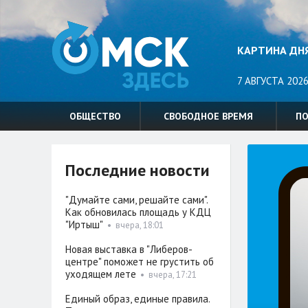
КАРТИНА ДН
7 АВГУСТА 2026
ОБЩЕСТВО
СВОБОДНОЕ ВРЕМЯ
П
Последние новости
"Думайте сами, решайте сами".
Как обновилась площадь у КДЦ
"Иртыш"
•
вчера, 18:01
Новая выставка в "Либеров-
центре" поможет не грустить об
уходящем лете
•
вчера, 17:21
Единый образ, единые правила.