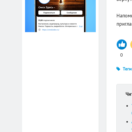
Напомн
пригла
0
Теги
Чи