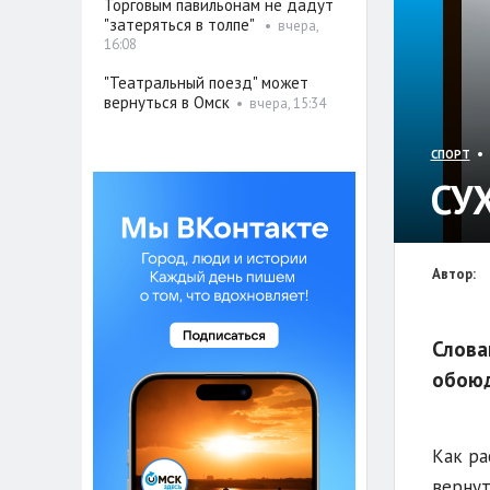
Торговым павильонам не дадут
"затеряться в толпе"
•
вчера,
16:08
"Театральный поезд" может
вернуться в Омск
•
вчера, 15:34
• 
СПОРТ
СУ
Автор:
Слова
обоюд
Как ра
вернут