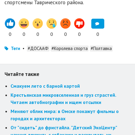
спортсмены Таврического района.
0
0
0
0
0
0
0
Теги
•
#ДОСААФ
#Королева спорта
#Полтавка
Читайте также
Смакуем лето с барной картой
Крестьянская микровселенная и груз страстей.
Читаем автобиографии и ищем отсылки
Меняют облик мира: в Омске покажут фильмы о
городах и архитекторах
От "сидеть" до фристайла. "Детский ЭкоЦентр"
научит дружить с собаками и раскрывать их