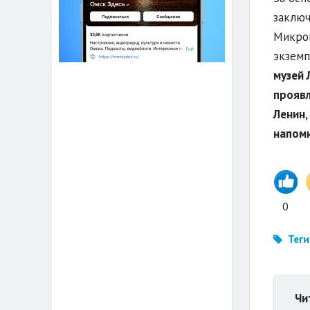
заключ
Микрок
экземп
музей 
проявл
Ленин,
напомн
0
Теги
Чи