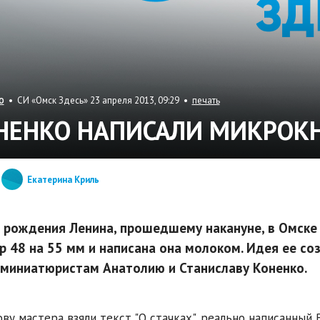
• СИ «Омск Здесь» 23 апреля 2013, 09:29 •
печать
О
НЕНКО НАПИСАЛИ МИКРОК
Екатерина Криль
 рождения Ленина, прошедшему накануне, в Омске 
р 48 на 55 мм и написана она молоком. Идея ее с
миниатюристам Анатолию и Станиславу Коненко.
ову мастера взяли текст "О стачках", реально написанн