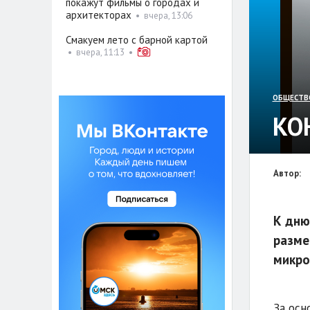
покажут фильмы о городах и
архитекторах
•
вчера, 13:06
Смакуем лето с барной картой
•
вчера, 11:13
•
ОБЩЕСТВ
КО
Автор:
К дню
разме
микро
За осн