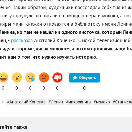
ения. Таким образом, художники воссоздали события из ж
нигу скрупулезно писали с помощью пера и молока, а позж
ляры мини-книжки отправятся в библиотеку имени Ленина
Ленина, но там не нашел ни одного листочка, который Лен
ен,
-
рассказал
Анатолий Коненко "Омской телевизионной к
 сидя в тюрьме, писал молоком, а потом проявлял, надо б
ит нам о том, что нужно изучать историю.
Обсудить
0
0
0
0
0
0
•
#Анатолий Коненко
#Ленин
#микрокнига
#молоко
#Станисл
тайте также