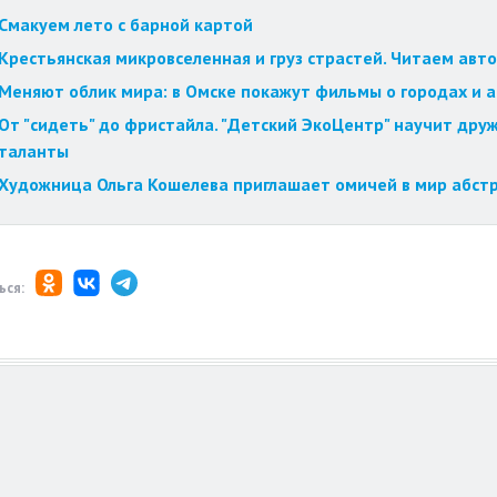
Смакуем лето с барной картой
Крестьянская микровселенная и груз страстей. Читаем авт
Меняют облик мира: в Омске покажут фильмы о городах и 
От "сидеть" до фристайла. "Детский ЭкоЦентр" научит друж
таланты
Художница Ольга Кошелева приглашает омичей в мир абст
ься: