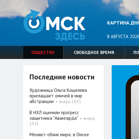
КАРТИНА ДН
8 АВГУСТА 2026
ОБЩЕСТВО
СВОБОДНОЕ ВРЕМЯ
П
Последние новости
Художница Ольга Кошелева
приглашает омичей в мир
абстракции
•
вчера, 16:15
В НХЛ оценили прогресс
защитника "Авангарда"
•
вчера,
15:11
Меняют облик мира: в Омске