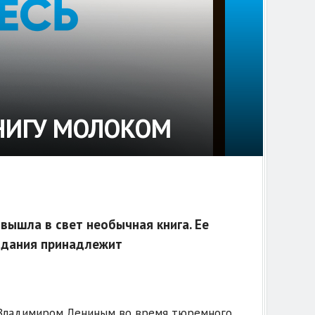
НИГУ МОЛОКОМ
вышла в свет необычная книга. Ее
оздания принадлежит
ый Владимиром Лениным во время тюремного