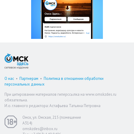
О нас
•
Партнерам
•
Политика в отношении обработки
персональных данных
При цитировании материалов гиперссылка на www.omskzdes.ru
обязательна.
И.о. главного редактора: Астафьева Татьяна Петровна
Омск, ул. Омская, 215 (помещение
А314)
omskzdes@inbox.ru