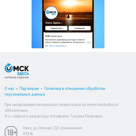
О нас
•
Партнерам
•
Политика в отношении обработки
персональных данных
При цитировании материалов гиперссылка на www.omskzdes.ru
обязательна.
И.о. главного редактора: Астафьева Татьяна Петровна
Омск, ул. Омская, 215 (помещение
А314)