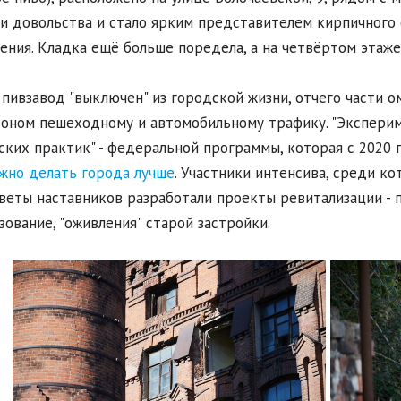
и довольства и стало ярким представителем кирпичного 
ения. Кладка ещё больше поредела, а на четвёртом этаже
 пивзавод "выключен" из городской жизни, отчего части о
оном пешеходному и автомобильному трафику. "Эксперим
ских практик" - федеральной программы, которая с 2020 г
жно делать города лучше
. Участники интенсива, среди ко
веты наставников разработали проекты ревитализации - 
зование, "оживления" старой застройки.