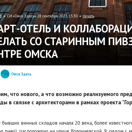
• СИ «Омск Здесь» 28 сентября 2023, 15:30 •
печать
О
АРТ-ОТЕЛЬ И КОЛЛАБОРАЦИ
ЕЛАТЬ СО СТАРИННЫМ ПИВ
НТРЕ ОМСКА
Омск Здесь
им, что нового, а что возможно реализуемого пре
ды в связке с архитекторами в рамках проекта "Гор
 бывших винных складов начала 20 века, более известного
е пиво), расположено на улице Волочаевской, 9, рядом с