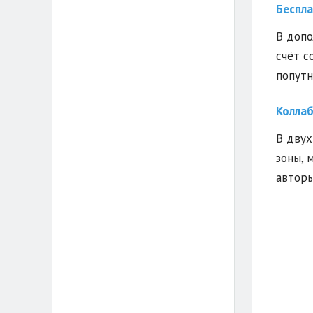
Беспла
В допо
счёт с
попутн
Коллаб
В двух
зоны, 
авторы