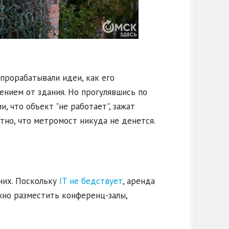
прорабатывали идеи, как его
лением от здания. Но прогулявшись по
, что объект "не работает", зажат
но, что метромост никуда не денется.
них. Поскольку
IT не бедствует
, аренда
жно разместить конференц-залы,