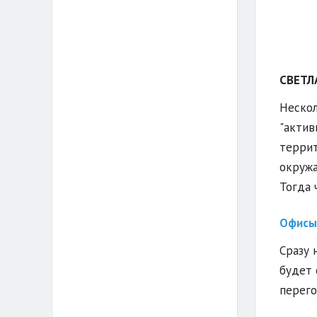
СВЕТЛ
Нескол
"актив
террит
окружа
Тогда 
Офисы 
Сразу 
будет 
перего