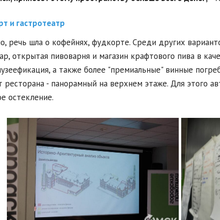
т и гастротеатр
о, речь шла о кофейнях, фудкорте. Среди других вариант
ар, открытая пивоварня и магазин крафтового пива в кач
музеефикация, а также более "премиальные" винные погр
 ресторана - панорамный на верхнем этаже. Для этого ав
е остекление.