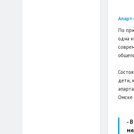
Апарт-
По при
одна к
соврем
общепи
Состоя
дети, 
апарта
Омске 
- 
ме