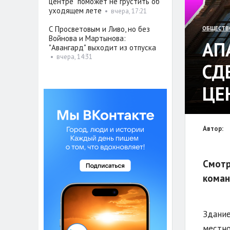
центре" поможет не грустить об
уходящем лете
•
вчера, 17:21
С Просветовым и Ливо, но без
ОБЩЕСТВ
Войнова и Мартынова:
АП
"Авангард" выходит из отпуска
•
вчера, 14:31
СД
ЦЕ
Автор:
Смотр
коман
Здание
местно