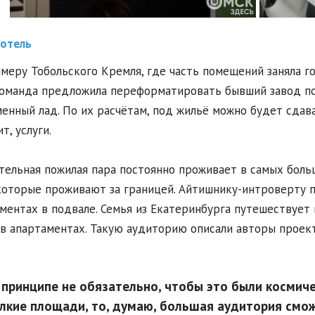
отель
меру Тобольского Кремля, где часть помещений заняла го
оманда предложила переформатировать бывший завод по
енный лад. По их расчётам, под жильё можно будет сдава
т, услуги.
тельная пожилая пара постоянно проживает в самых боль
которые проживают за границей. Айтишнику-интроверту 
ментах в подвале. Семья из Екатеринбурга путешествует н
в апартаментах. Такую аудиторию описали авторы проек
В принципе не обязательно, чтобы это были космиче
лкие площади, то, думаю, большая аудитория смож