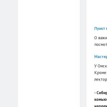
Пункт 
О важн
посмо
Масте
У Омск
Кроме 
лектор
- Сиби
комьюн
надеем