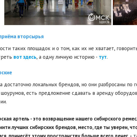
приёма вторсырья
ости таких площадок и о том, как их не хватает, говорит
треть
вот здесь
, а одну личную историю -
тут
.
рские
а достаточно локальных брендов, но они разбросаны по г
шоурумов, есть предложение сдавать в аренду оборудов
ии.
рская артель - это возвращение нашего сибирского ремес
ити лучших сибирских брендов, место, где ты уверен, что
ся, принесёт этому пространству больше всего денег, -
та