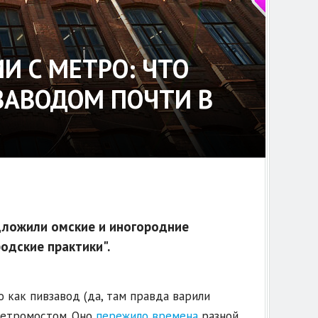
И С МЕТРО: ЧТО
ЗАВОДОМ ПОЧТИ В
дложили омские и иногородние
одские практики".
 как пивзавод (да, там правда варили
 метромостом. Оно
пережило времена
разной