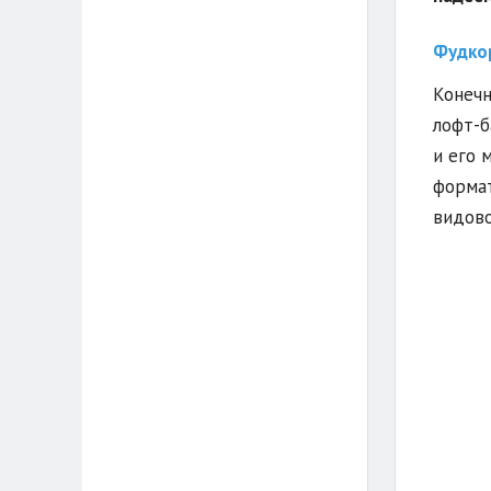
Фудкор
Конечн
лофт-б
и его 
формат
видово