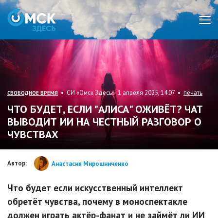
Мен
• СИ «Омск Здесь» 1 апреля 2025, 14:07 •
печать
СВОБОДНОЕ ВРЕМЯ
ЧТО БУДЕТ, ЕСЛИ "АЛИСА" ОЖИВЁТ? ЧАТ
ВЫВОДИТ ИИ НА ЧЕСТНЫЙ РАЗГОВОР О
ЧУВСТВАХ
Автор:
Анастасия Мирошниченко
Что будет если искусственный интеллект
обретёт чувства, почему в моноспектакле
должен играть актёр-фанат и не займёт ли ИИ