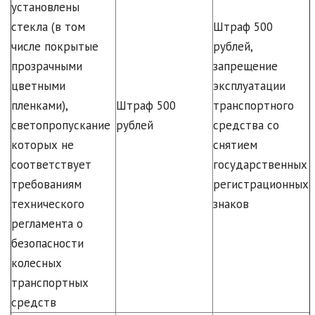
установлены
стекла (в том
Штраф 500
числе покрытые
рублей,
прозрачными
запрещение
цветными
эксплуатации
пленками),
Штраф 500
транспортного
светопропускание
рублей
средства со
которых не
снятием
соответствует
государственных
требованиям
регистрационных
технического
знаков
регламента о
безопасности
колесных
транспортных
средств