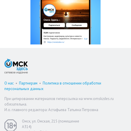
О нас
•
Партнерам
•
Политика в отношении обработки
персональных данных
При цитировании материалов гиперссылка на www.omskzdes.ru
обязательна.
И.о. главного редактора: Астафьева Татьяна Петровна
Омск, ул. Омская, 215 (помещение
А314)