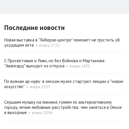
Последние новости
Новая выставка в "Либеров-центре" поможет не грустить об
уходящем лете
•
вчера, 17:21
С Просветовым и Ливо, но без Войнова и Мартынова:
"Авангард" выходит из отпуска
•
вчера, 14:31
По волнам ар-нуво: в омском музее стартуют лекции о "новом
искусстве"
•
вчера, 13:13
Слушаем музыку на пикнике, гуляем по альтернативному
городу, лечим любовные расстройства: чем заняться в Омске
в выходные
•
вчера, 10:04