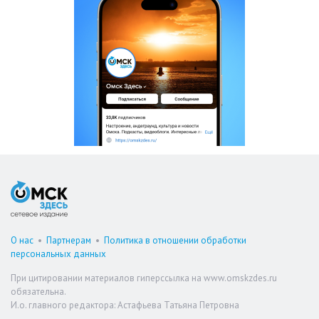
О нас
•
Партнерам
•
Политика в отношении обработки
персональных данных
При цитировании материалов гиперссылка на www.omskzdes.ru
обязательна.
И.о. главного редактора: Астафьева Татьяна Петровна