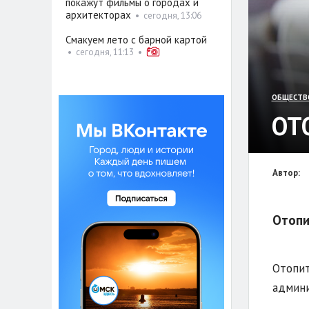
покажут фильмы о городах и
архитекторах
•
сегодня, 13:06
Смакуем лето с барной картой
•
сегодня, 11:13
•
ОБЩЕСТВ
ОТ
Автор:
Отопи
Отопит
админи