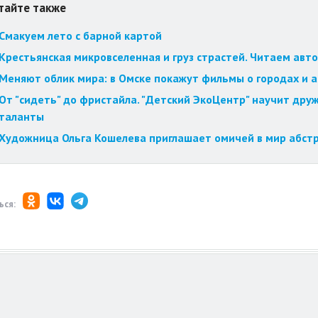
тайте также
Смакуем лето с барной картой
Крестьянская микровселенная и груз страстей. Читаем авт
Меняют облик мира: в Омске покажут фильмы о городах и 
От "сидеть" до фристайла. "Детский ЭкоЦентр" научит друж
таланты
Художница Ольга Кошелева приглашает омичей в мир абст
ься: