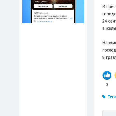
В прес
городе
24 сен
в жилы
Напомн
послед
8 град
0
Теги