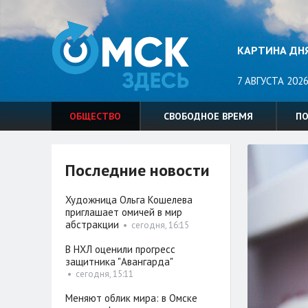
КАРТИНА ДН
7 АВГУСТА 2026
ОБЩЕСТВО
СВОБОДНОЕ ВРЕМЯ
П
Последние новости
Художница Ольга Кошелева
приглашает омичей в мир
абстракции
•
сегодня, 16:15
В НХЛ оценили прогресс
защитника "Авангарда"
•
сегодня, 15:11
Меняют облик мира: в Омске