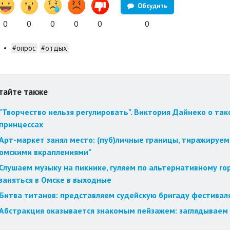
Обсудить
0
0
0
0
0
0
•
#опрос
#отдых
тайте также
"Творчество нельзя регулировать". Виктория Дайнеко о так
принцессах
Арт-маркет занял место: (пуб)личные границы, тиражируем
омскими вкраплениями"
Слушаем музыку на пикнике, гуляем по альтернативному го
заняться в Омске в выходные
Битва титанов: представляем судейскую бригаду фестиваля
Абстракция оказывается знакомым пейзажем: заглядываем 