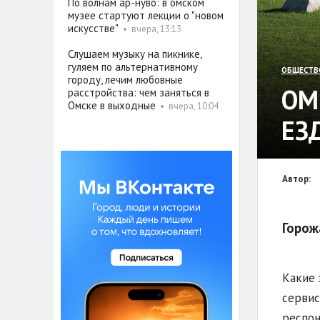
По волнам ар-нуво: в омском
музее стартуют лекции о "новом
искусстве"
•
вчера, 13:13
Слушаем музыку на пикнике,
гуляем по альтернативному
ОБЩЕСТВ
городу, лечим любовные
ОМ
расстройства: чем заняться в
Омске в выходные
•
вчера, 10:04
ЕЗ
Автор:
Горож
Какие 
сервис
респон