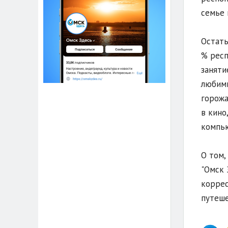
семье 
Остать
% респ
заняти
любимы
горожа
в кино
компью
О том,
"Омск 
коррес
путеше