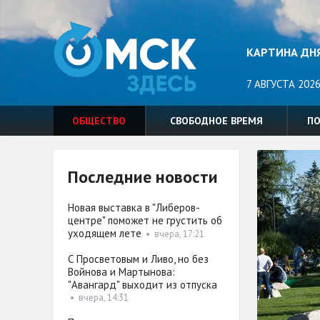
КАРТИНА ДН
7 АВГУСТА 2026
ОБЩЕСТВО
СВОБОДНОЕ ВРЕМЯ
П
Последние новости
Новая выставка в "Либеров-
центре" поможет не грустить об
уходящем лете
•
вчера, 17:21
С Просветовым и Ливо, но без
Войнова и Мартынова:
"Авангард" выходит из отпуска
•
вчера, 14:31