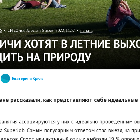
• СИ «Омск Здесь» 26 июля 2022, 11:37 •
печать
О
ИЧИ ХОТЯТ В ЛЕТНИЕ ВЫХ
ДИТЬ НА ПРИРОДУ
Екатерина Криль
ане рассказали, как представляют себе идеальные
занятия ассоциируются у них с идеально проведённым вы
а SuperJob. Самым популярным ответом стал выезд на при
дентов. Спорт или активный отдых выбрали 19 % опроше