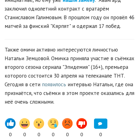
инициативе, но ему уже
нашли замену
. "Авангард"
заключил однолетний контракт с вратарём
Станиславом Галимовым. В прошлом году он провёл 46
матчей за финский "Кярпят" и одержал 17 побед.
Также омичи активно интересуются личностью
Натальи Земцовой. Омичка приняла участие в съёмках
второго сезона сериала "Эпидемия" (16+), премьера
которого состоится 30 апреля на телеканале ТНТ.
Сегодня в сети
появилось
интервью Натальи, где она
признаётся, что съёмки в этом проекте оказались для
неё очень сложными.
0
0
0
0
0
0
0