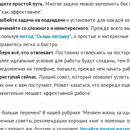
щите простой путь.
Многие задачи можно выполнить быстр
 "как эффективнее".
азбейте задачи на подзадачи
и установите для каждой из
ачинайте со сложного и неинтересного.
Прежде всего вып
спользуя
метод "Съешь лягушку"
, а простые и интересные 
правитесь легко и быстро.
бери вс
ё, что отвлекает.
Постоянно отвлекаясь на постор
олее идеальные условия для работы будут созданы, тем 
ведомления на телефоне, поешьте, прежде чем начать рабо
риступай сейчас.
Лучший совет, который позволит успеть в
ак они к вам поступают. Может казаться, что впереди ещё
начительно мешает эффективной работе.
 больше перемен? В нашей рубрике "Меняем жизнь за оди
енные советы, рекомендации хороших книг и полезных пр
е сделают вас бодрее и здоровее.
Читайте другие матер