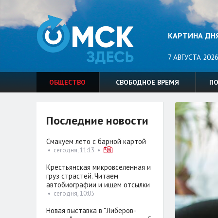
КАРТИНА ДН
7 АВГУСТА 2026
ОБЩЕСТВО
СВОБОДНОЕ ВРЕМЯ
П
Последние новости
Смакуем лето с барной картой
•
сегодня, 11:13
•
Крестьянская микровселенная и
груз страстей. Читаем
автобиографии и ищем отсылки
•
сегодня, 10:05
Новая выставка в "Либеров-