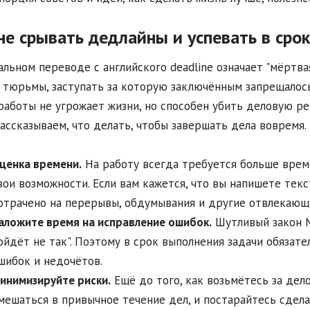
не срывать дедлайны и успевать в срок
альном переводе с английского deadline означает "мёртва
 тюрьмы, заступать за которую заключённым запрещалось
работы не угрожает жизни, но способен убить деловую р
Рассказываем, что делать, чтобы завершать дела вовремя.
ценка времени.
На работу всегда требуется больше врем
вои возможности. Если вам кажется, что вы напишете текс
отрачено на перерывы, обдумывания и другие отвлекающ
аложите время на исправление ошибок.
Шутливый закон Мё
ойдёт не так". Поэтому в срок выполнения задачи обязат
шибок и недочётов.
инимизируйте риски.
Ещё до того, как возьмётесь за дел
мешаться в привычное течение дел, и постарайтесь сделат