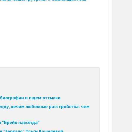
обиографии и ищем отсылки
роду, лечим любовные расстройства: чем
 "Брейк навсегда"
в "Зеркало" Ольги Кошелевой