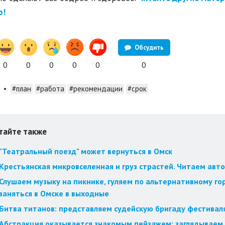
ю!
Обсудить
0
0
0
0
0
0
•
#план
#работа
#рекомендации
#срок
тайте также
"Театральный поезд" может вернуться в Омск
Крестьянская микровселенная и груз страстей. Читаем авт
Слушаем музыку на пикнике, гуляем по альтернативному го
заняться в Омске в выходные
Битва титанов: представляем судейскую бригаду фестиваля
Абстракция оказывается знакомым пейзажем: заглядываем 