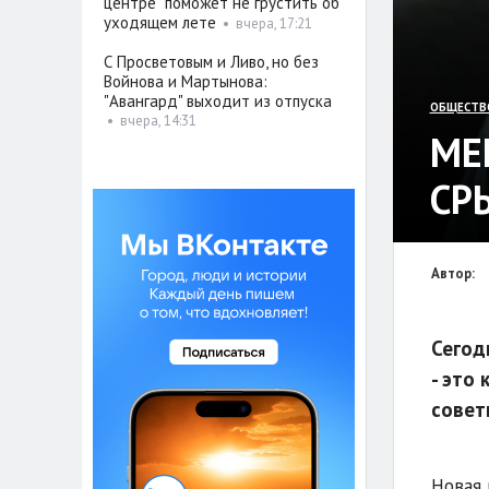
центре" поможет не грустить об
уходящем лете
•
вчера, 17:21
С Просветовым и Ливо, но без
Войнова и Мартынова:
"Авангард" выходит из отпуска
ОБЩЕСТВ
•
вчера, 14:31
МЕ
СР
Автор:
Сегод
- это
совет
Новая 