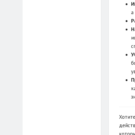
И
а
Р
Н
и
с
У
б
у
П
к
з
Хотите
действ
которы