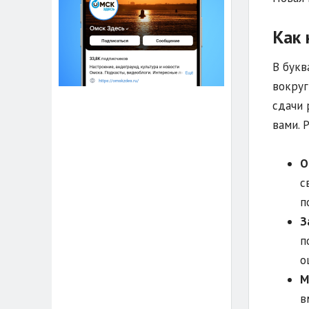
Как 
В букв
вокруг
сдачи 
вами. 
О
с
п
З
п
о
М
в