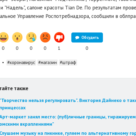
и "Надель", салоне красоты Tian De. По результатам про
альное Управление Роспотребнадзора, сообщили в облпра
Обсудить
0
0
0
0
1
0
•
#коронавирус
#магазин
#штраф
тайте также
"Творчество нельзя регулировать". Виктория Дайнеко о так
принцессах
Арт-маркет занял место: (пуб)личные границы, тиражируем
омскими вкраплениями"
Слушаем музыку на пикнике, гуляем по альтернативному го