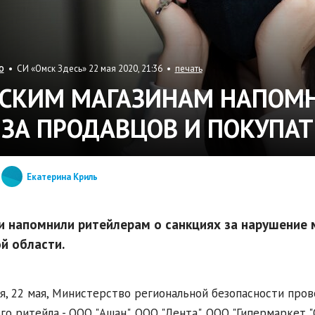
• СИ «Омск Здесь» 22 мая 2020, 21:36 •
печать
О
СКИМ МАГАЗИНАМ НАПОМН
-ЗА ПРОДАВЦОВ И ПОКУПАТ
Екатерина Криль
и напомнили ритейлерам о санкциях за нарушение 
й области.
я, 22 мая, Министерство региональной безопасности про
го ритейла - ООО "Ашан", ООО "Лента", ООО "Гипермаркет "