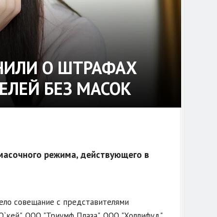
ИЛИ О ШТРАФАХ
ЕЛЕЙ БЕЗ МАСОК
масочного режима, действующего в
вело совещание с представителями
О`кей", ООО "Триумф Плаза", ООО "Холлифуд",