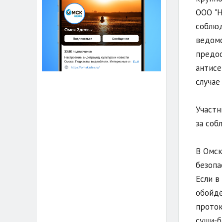
ООО "Н
соблюд
ведомс
предос
антисе
случае
Участн
за соб
В Омск
безопа
Если в
обойдё
проток
суши-б