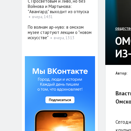
С Просветовым и Ливо, но без
Войнова и Мартынова:
"Авангард" выходит из отпуска
•
вчера, 14:31
По волнам ар-нуво: в омском
ОБЩЕСТВ
музее стартуют лекции о "новом
ОМ
искусстве"
•
вчера, 13:13
ИЗ
Автор:
Власт
Омско
Сегодн
крупно