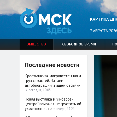
КАРТИНА ДН
7 АВГУСТА 2026
ОБЩЕСТВО
СВОБОДНОЕ ВРЕМЯ
П
Последние новости
Крестьянская микровселенная и
груз страстей. Читаем
автобиографии и ищем отсылки
•
сегодня, 10:05
Новая выставка в "Либеров-
центре" поможет не грустить об
уходящем лете
•
вчера, 17:21