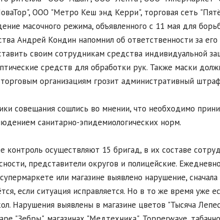
оваТор", ООО "Метро Кеш энд Керри", торговая сеть "Пятё
ение масочного режима, объявленного с 11 мая для борьб
тва Андрей Кондин напомнил об ответственности за его 
тавить своим сотрудникам средства индивидуальной защи
птические средств для обработки рук. Также маски долж
 торговым организациям грозит административный штраф 
ики совещания сошлись во мнении, что необходимо прин
людением санитарно-эпидемиологических норм.
е контроль осуществляют 15 бригад, в их составе сотр
сности, представители округов и полицейские. Ежедневн
 супермаркете или магазине выявлено нарушение, сначал
тся, если ситуация исправляется. Но в то же время уже е
ол. Нарушения выявлены в магазине цветов "Тысяча Лепестк
аре "Зебры", магазинах "Медтехника", Topperwave, табачн