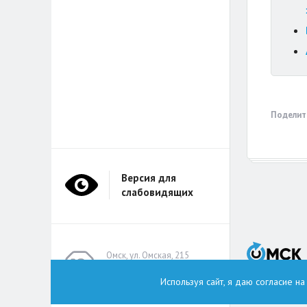
Поделит
Версия для
слабовидящих
Омск, ул. Омская, 215
(помещение А314)
Используя сайт, я даю согласие н
omskzdes@inbox.ru
Тел.: +7 (913) 149 8496