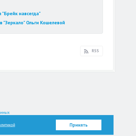
 "Брейк навсегда"
в "Зеркало" Ольги Кошелевой
RSS
анных
на.
литикой
Принять