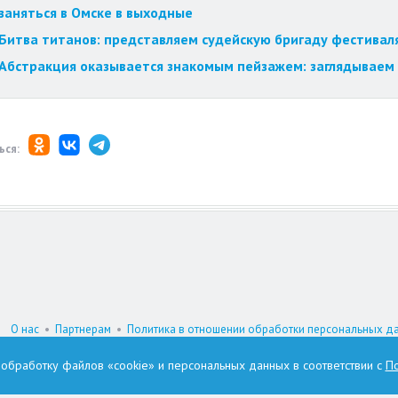
заняться в Омске в выходные
Битва титанов: представляем судейскую бригаду фестиваля
Абстракция оказывается знакомым пейзажем: заглядываем 
ься:
О нас
•
Партнерам
•
Политика в отношении обработки персональных д
При цитировании материалов гиперссылка на www.omskzdes.ru обязатель
а обработку файлов «cookie» и персональных данных в соответствии с
По
И.о. главного редактора: Астафьева Татьяна Петровна