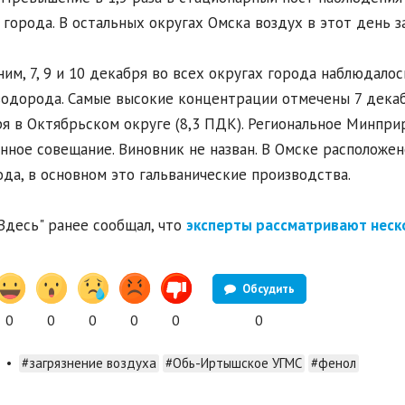
 города. В остальных округах Омска воздух в этот день з
им, 7, 9 и 10 декабря во всех округах города наблюдал
одорода. Самые высокие концентрации отмечены 7 декабр
я в Октябрьском округе (8,3 ПДК). Региональное Минпри
нное совещание. Виновник не назван. В Омске расположе
да, в основном это гальванические производства.
Здесь" ранее сообщал, что
эксперты рассматривают неск
Обсудить
0
0
0
0
0
0
•
#загрязнение воздуха
#Обь-Иртышское УГМС
#фенол