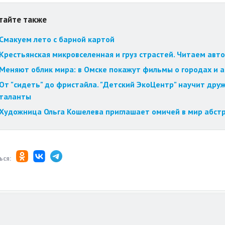
тайте также
Смакуем лето с барной картой
Крестьянская микровселенная и груз страстей. Читаем авт
Меняют облик мира: в Омске покажут фильмы о городах и 
От "сидеть" до фристайла. "Детский ЭкоЦентр" научит друж
таланты
Художница Ольга Кошелева приглашает омичей в мир абст
ься: