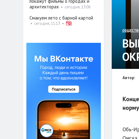
покажут фильмы о городах и
архитекторах
•
сегодня, 13:06
Смакуем лето с барной картой
•
сегодня, 11:13
•
ОБЩЕСТВ
ВЫ
ОК
Автор:
Конце
норму 
Обь-Ир
Омска.