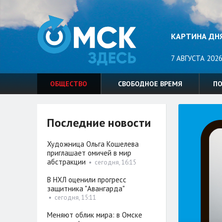
КАРТИНА ДН
7 АВГУСТА 2026
ОБЩЕСТВО
СВОБОДНОЕ ВРЕМЯ
П
Последние новости
Художница Ольга Кошелева
приглашает омичей в мир
абстракции
•
сегодня, 16:15
В НХЛ оценили прогресс
защитника "Авангарда"
•
сегодня, 15:11
Меняют облик мира: в Омске