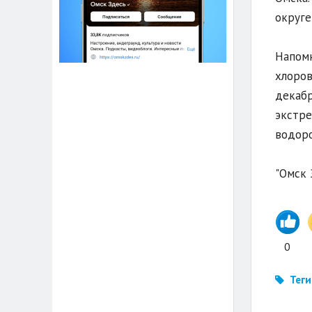
округе
Напомн
хлоров
декабр
экстре
водоро
"Омск 
0
Теги