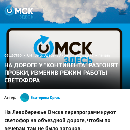
Мен
• СИ «Омск Здесь» 29 ноября 2019, 19:43 •
печать
ОБЩЕСТВО
НА ДОРОГЕ У "КОНТИНЕНТА" РАЗГОНЯТ
ПРОБКИ, ИЗМЕНИВ РЕЖИМ РАБОТЫ
СВЕТОФОРА
Автор:
Екатерина Криль
На Левобережье Омска перепрограммируют
светофор на объездной дороге, чтобы по
вечерам там не было заторов.