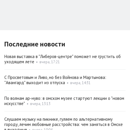
Последние новости
Новая выставка в "Либеров-центре" поможет не грустить об
уходящем лете
•
вчера, 17:21
С Просветовым и Ливо, но без Войнова и Мартынова:
"Авангард" выходит из отпуска
•
вчера, 14:31
По волнам ар-нуво: в омском музее стартуют лекции о "новом
искусстве"
•
вчера, 13:13
Слушаем музыку на пикнике, гуляем по альтернативному
городу, лечим любовные расстройства: чем заняться в Омске
в выходные
•
вчера, 10:04