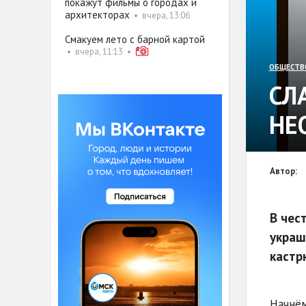
покажут фильмы о городах и
архитекторах
•
вчера, 13:06
Смакуем лето с барной картой
•
вчера, 11:13
•
ОБЩЕСТВ
СЛ
НЕ
Автор:
В чес
украш
кастр
Начнём