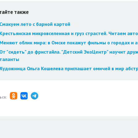
тайте также
Смакуем лето с барной картой
Крестьянская микровселенная и груз страстей. Читаем авт
Меняют облик мира: в Омске покажут фильмы о городах и 
От "сидеть" до фристайла. "Детский ЭкоЦентр" научит друж
таланты
Художница Ольга Кошелева приглашает омичей в мир абст
ься: