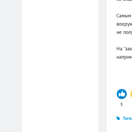
Самым 
вооруж
не пол
На "за
наприм
3
Теги