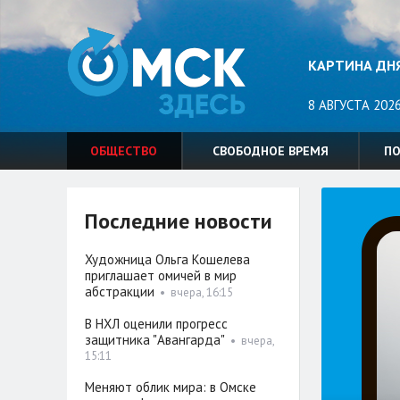
КАРТИНА ДН
8 АВГУСТА 2026
ОБЩЕСТВО
СВОБОДНОЕ ВРЕМЯ
П
Последние новости
Художница Ольга Кошелева
приглашает омичей в мир
абстракции
•
вчера, 16:15
В НХЛ оценили прогресс
защитника "Авангарда"
•
вчера,
15:11
Меняют облик мира: в Омске