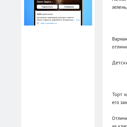
зелень
Вариан
отличн
Детски
Торт н
его за
Отличн
из кла