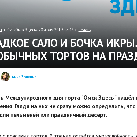
• СИ «Омск Здесь» 20 июля 2019, 18:47 •
печать
О
АДКОЕ САЛО И БОЧКА ИКРЫ
ОБЫЧНЫХ ТОРТОВ НА ПРАЗ
Анна Золкина
ть Международного дня торта "Омск Здесь" нашёл 
ения. Глядя на них не сразу можно определить, чт
юля пельменей или праздничный десерт.
 с красивых тортов. В тренде остаётся многослойность,