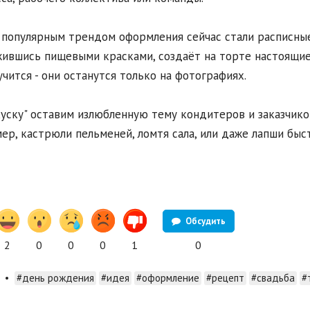
популярным трендом оформления сейчас стали расписные
ившись пищевыми красками, создаёт на торте настоящие
учится - они останутся только на фотографиях.
куску" оставим излюбленную тему кондитеров и заказчик
ер, кастрюли пельменей, ломтя сала, или даже лапши быс
Обсудить
2
0
0
0
1
0
•
#день рождения
#идея
#оформление
#рецепт
#свадьба
#