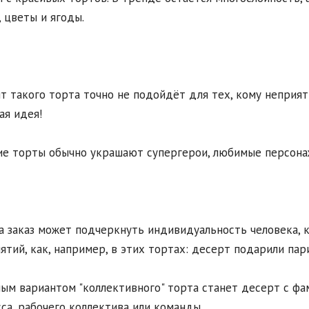
, цветы и ягоды.
т такого торта точно не подойдёт для тех, кому неприят
ая идея!
е торты обычно украшают супергерои, любимые персонаж
а заказ может подчеркнуть индивидуальность человека, к
нятий, как, например, в этих тортах: десерт подарили па
ым вариантом "коллективного" торта станет десерт с ф
сса, рабочего коллектива или команды.