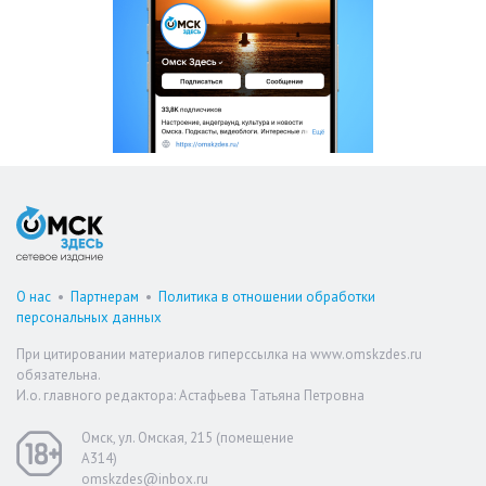
О нас
•
Партнерам
•
Политика в отношении обработки
персональных данных
При цитировании материалов гиперссылка на www.omskzdes.ru
обязательна.
И.о. главного редактора: Астафьева Татьяна Петровна
Омск, ул. Омская, 215 (помещение
А314)
omskzdes@inbox.ru