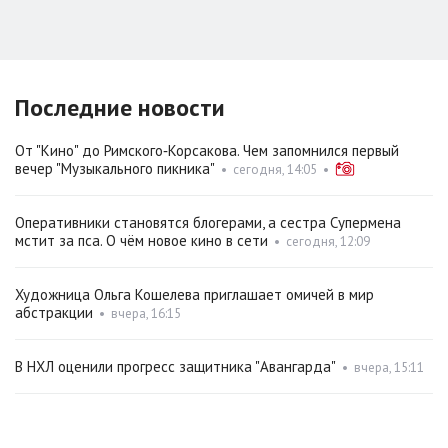
Последние новости
От "Кино" до Римского‑Корсакова. Чем запомнился первый
вечер "Музыкального пикника"
•
сегодня, 14:05
•
Оперативники становятся блогерами, а сестра Супермена
мстит за пса. О чём новое кино в сети
•
сегодня, 12:09
Художница Ольга Кошелева приглашает омичей в мир
абстракции
•
вчера, 16:15
В НХЛ оценили прогресс защитника "Авангарда"
•
вчера, 15:11