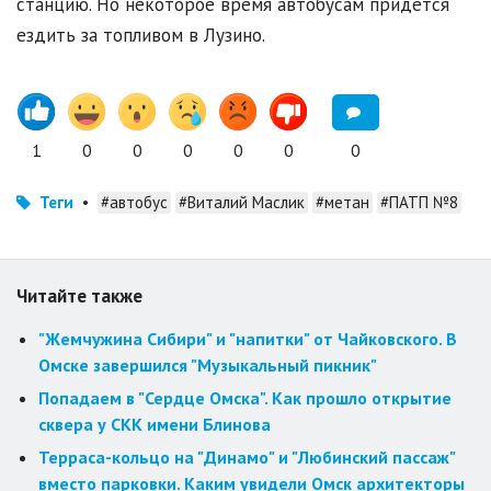
станцию. Но некоторое время автобусам придётся
ездить за топливом в Лузино.
1
0
0
0
0
0
0
Теги
•
#автобус
#Виталий Маслик
#метан
#ПАТП №8
Читайте также
"Жемчужина Сибири" и "напитки" от Чайковского. В
Омске завершился "Музыкальный пикник"
Попадаем в "Сердце Омска". Как прошло открытие
сквера у СКК имени Блинова
Терраса-кольцо на "Динамо" и "Любинский пассаж"
вместо парковки. Каким увидели Омск архитекторы