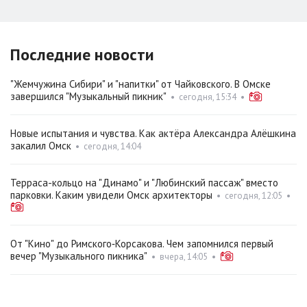
Последние новости
"Жемчужина Сибири" и "напитки" от Чайковского. В Омске
завершился "Музыкальный пикник"
•
сегодня, 15:34
•
Новые испытания и чувства. Как актёра Александра Алёшкина
закалил Омск
•
сегодня, 14:04
Терраса-кольцо на "Динамо" и "Любинский пассаж" вместо
парковки. Каким увидели Омск архитекторы
•
сегодня, 12:05
•
От "Кино" до Римского‑Корсакова. Чем запомнился первый
вечер "Музыкального пикника"
•
вчера, 14:05
•