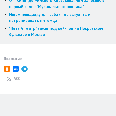
От "Кино" до Римского‑Корсакова. Чем запомнился
первый вечер "Музыкального пикника"
Ищем площадку для собак: где выгулять и
потренировать питомца
"Пятый театр" зажёг под кей-поп на Покровском
бульваре в Москве
Поделиться:
RSS